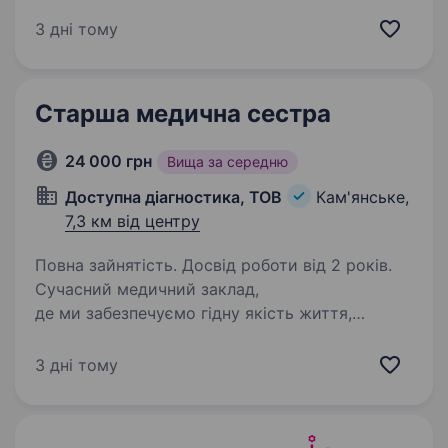
краще! Вітаємо! Це лідер фармацевтичного
ринку — «Аптека АНЦ» і ми шукаємо саме
3 дні тому
ВАС — Фармацевтів / асистентів фармацевта.
Ми з гордістю…
Старша медична сестра
24 000 грн
Вища за середню
Доступна діагностика, ТОВ
Кам'янське,
7,3 км від центру
Повна зайнятість. Досвід роботи від 2 років.
Сучасний медичний заклад,
де ми забезпечуємо гідну якість життя,
максимальний комфорт, професійний догляд
пацієнтам із важкими й невиліковними
3 дні тому
хворобами. Шукаємо у свою команду лідера,
який зможе організувати бездоганну…