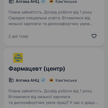
Аптека АНЦ
Кам'янське
Повна зайнятість. Досвід роботи від 1 року.
Середня спеціальна освіта. Втомилися від
низької зарплати та дискомфортних умов
праці? У нас є дещо краще! Вітаємо! Це лідер
фармацевтичного ринку — «Аптека АНЦ» і
2 дні тому
ми шукаємо саме ВАС — Фармацевтів /
асистентів фармацевта. Ми з гордістю…
Фармацевт (центр)
Аптека АНЦ
Кам'янське
Повна зайнятість. Досвід роботи від 1 року.
Втомилися від низької зарплати
та дискомфортних умов праці? У нас є дещо