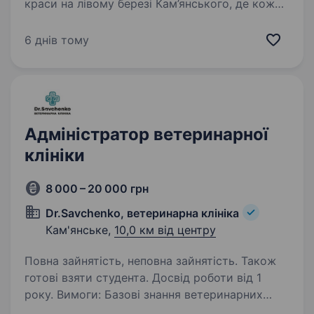
краси на лівому березі Кам’янського, де кожен
клієнт отримує турботу, комфорт і сервіс
найвищого рівня.
6 днів тому
https://www.instagram.com/wroom_beauty/
Якщо ти професійний масажист…
Адміністратор ветеринарної
клініки
8 000 – 20 000 грн
Dr.Savchenko, ветеринарна клініка
Кам'янське,
10,0 км від центру
Повна зайнятість, неповна зайнятість. Також
готові взяти студента. Досвід роботи від 1
року. Вимоги: Базові знання ветеринарних
препаратів та кормів. Знання правил касової