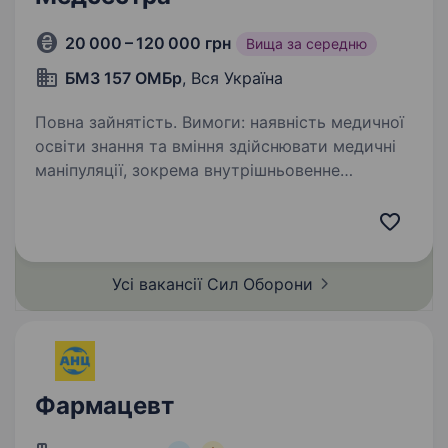
20 000 – 120 000 грн
Вища за середню
БМЗ 157 ОМБр
, Вся Україна
Повна зайнятість. Вимоги: наявність медичної
освіти знання та вміння здійснювати медичні
маніпуляції, зокрема внутрішньовенне
крапельне введення ліків, забір крові,
аплікацію швів, ін'єкції тощо готовність
до перебування в польових…
Усі вакансії Сил
Оборони
Фармацевт