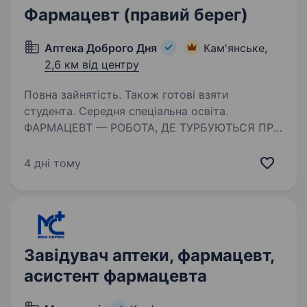
Фармацевт (правий берег)
Аптека Доброго Дня
Кам'янське,
2,6 км від центру
Повна зайнятість. Також готові взяти
студента. Середня спеціальна освіта.
ФАРМАЦЕВТ — РОБОТА, ДЕ ТУРБУЮТЬСЯ ПРО
ТЕБЕ! Чому фармацевти залишаються з нами?
Бо у нас не просто «робота», а справжня
4 дні тому
турбота про співробітників! Що ти отримаєш
окрім зарплати? Визнання та підтримку
— ми не просто…
Завідувач аптеки, фармацевт,
асистент фармацевта