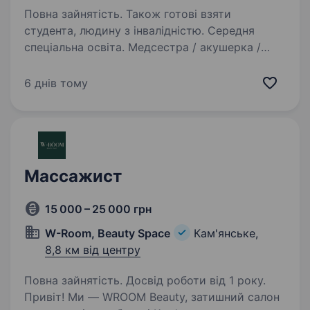
Повна зайнятість. Також готові взяти
студента, людину з інвалідністю. Середня
спеціальна освіта. Медсестра / акушерка /
фельдшер, Кам’янське (центр, Соцмісто)INVIVO
запрошує до команди медсестру, акушерку
6 днів тому
або фельдшера. Шукаємо уважного та
відповідального спеціаліста, який вміє
працювати з пацієнтами, дотримується…
Массажист
15 000 – 25 000 грн
W-Room, Beauty Space
Кам'янське,
8,8 км від центру
Повна зайнятість. Досвід роботи від 1 року.
Привіт! Ми — WROOM Beauty, затишний салон