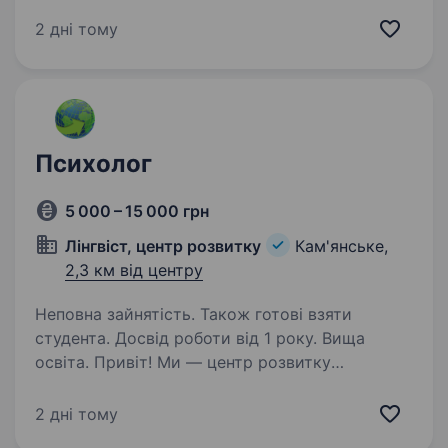
молодий, але вже ефективний підрозділ, який
бореться за мир і безпеку України. Наше
2 дні тому
головне завдання — захищати наших людей і
країну,…
Психолог
5 000 – 15 000 грн
Лінгвіст, центр розвитку
Кам'янське,
2,3 км від центру
Неповна зайнятість. Також готові взяти
студента. Досвід роботи від 1 року. Вища
освіта. Привіт! Ми — центр розвитку
«Лінгвіст» у Кам’янському, де поєднуємо
ефективні методики вивчення іноземних мов
2 дні тому
із турботою про розвиток кожної дитини