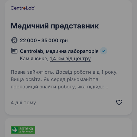
Медичний представник
22 000 – 35 000 грн
Centrolab, медична лабораторія
Кам'янське,
1,4 км від центру
Повна зайнятість. Досвід роботи від 1 року.
Вища освіта. Як серед різноманіття
пропозицій знайти роботу, яка підійде
ідеально? Ми, лабораторія CentroLab, як ніхто
інший розуміємо як важливо знайти гармонію
4 дні тому
у стосунках між компанією
та співробітниками. Треба поєднати
професіоналізм,…