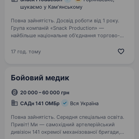
шукаємо у Кам'янському
Повна зайнятість. Досвід роботи від 1 року.
Група компаній «Snack Production» —
найбільше національне об'єднання торгово-
виробничих підприємств (ТМ «Хуторок», ТМ
«LaPasta» та ін.) запрошує на роботу Хіміка —
17 год. тому
аналітика (Лаборант) (с.Горянівське). Вимоги:
…
Бойовий медик
20 000 – 60 000 грн
САДн 141 ОМБр
Вся Україна
Повна зайнятість. Середня спеціальна освіта.
Привіт! Ми — самохідний артелерійський
дивізіон 141 окремої механізованої бригади,