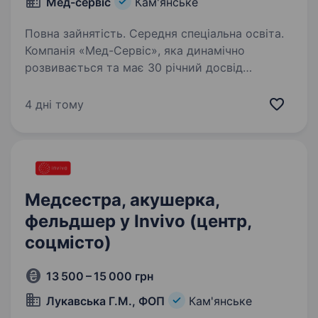
Мед-сервіс
Кам'янське
Повна зайнятість. Середня спеціальна освіта.
Компанія «Мед-Сервіс», яка динамічно
розвивається та має 30 річний досвід
на ринку України, шукає в свою команду
активних ЗАВІДУВАЧА АПТЕКИ, ФАРМАЦЕВТА,
4 дні тому
АСИСТЕНТА ФАРМАЦЕВТА Якщо Ви хочете
працювати в Компанії з активним…
Медсестра, акушерка,
фельдшер у Invivo (центр,
соцмісто)
13 500 – 15 000 грн
Лукавська Г.М., ФОП
Кам'янське