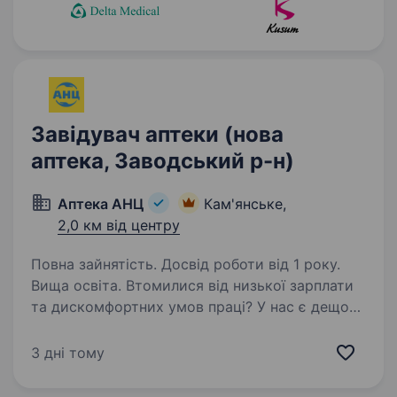
Завідувач аптеки (нова
аптека, Заводський р-н)
Аптека АНЦ
Кам'янське,
2,0 км від центру
Повна зайнятість. Досвід роботи від 1 року.
Вища освіта. Втомилися від низької зарплати
та дискомфортних умов праці? У нас є дещо
краще! Вітаємо! Це лідер фармацевтичного
ринку — «Аптека АНЦ» і ми шукаємо саме
3 дні тому
ВАС — Завідувача аптеки. Ми з гордістю
реалізуємо стратегію…