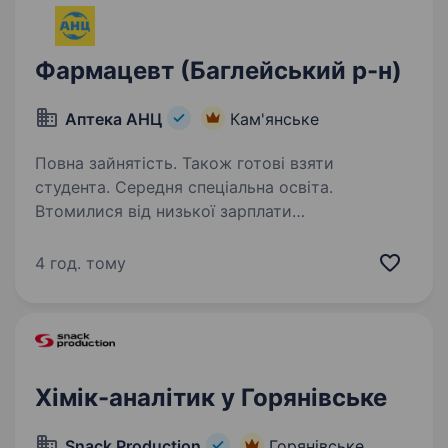
Фармацевт (Баглейський р-н)
Аптека АНЦ
Кам'янське
Повна зайнятість. Також готові взяти
студента. Середня спеціальна освіта.
Втомилися від низької зарплати
та дискомфортних умов праці? У нас є дещо
краще! Вітаємо! Це лідер фармацевтичного
4 год. тому
ринку — «Аптека АНЦ» і ми шукаємо саме
ВАС — Фармацевтів / асистентів фармацевта.
Ми з гордістю реалізуємо…
Хімік-аналітик у Горянівське
Snack Production
Горянівське,