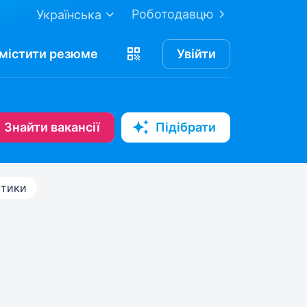
Роботодавцю
Українська
містити
резюме
Увійти
Знайти вакансії
Підібрати
стики