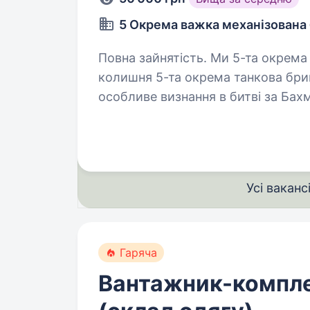
5 Окрема важка механізована
Повна зайнятість. Ми 5-та окрема важка механізована бригада ЗСУ,
колишня 5-та окрема танкова бриг
особливе визнання в битві за Бах
стратегічно важливі позиції…
Усі ваканс
Гаряча
Вантажник-компл