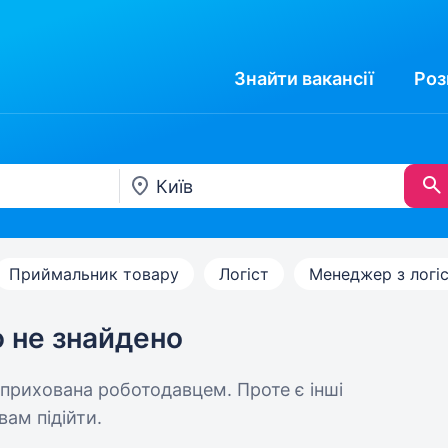
Знайти
вакансії
Роз
Приймальник товару
Логіст
Менеджер з логі
ю не знайдено
 прихована роботодавцем. Проте є інші
вам підійти.