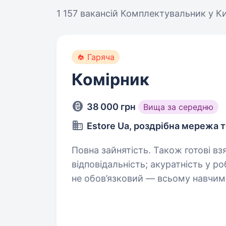
1 157 вакансій
Комплектувальник у Ки
Гаряча
Комірник
38 000 грн
Вища за середню
Estore Ua, роздрібна мережа т
Повна зайнятість. Також готові взяти студента. В
відповідальність; акуратність у роботі з товарами; досвід роботи
не обов’язковий — всьому навчимо. (
роботи: графік роботи: Пн-Пт, 