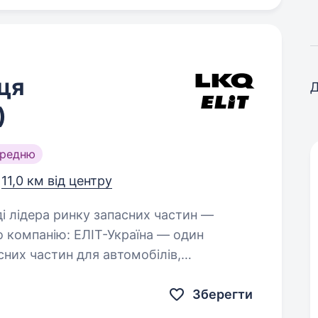
ця
Д
)
ередню
,
11,0 км від центру
о компанію: ЕЛІТ-Україна — один
сних частин для автомобілів,
циклів,…
Зберегти