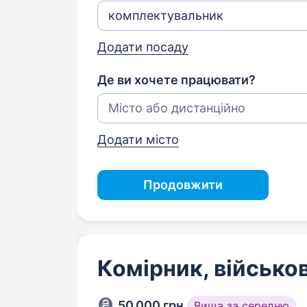
Додати посаду
Де ви хочете працювати?
Додати місто
Продовжити
Комірник, військ
50 000 грн
Вища за середню