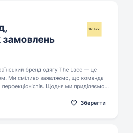
д,
 замовлень
ером. Ми сміливо заявляємо, що команда
х перфекціоністів. Щодня ми приділяємо
нг…
Зберегти