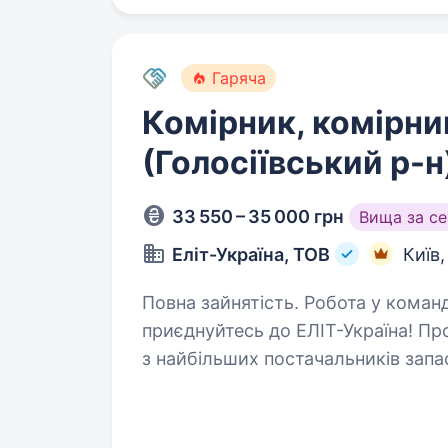
Гаряча
Комірник, комірни
(Голосіївський р-н
33 550 – 35 000 грн
Вища за с
Еліт-Україна, ТОВ
Київ
Повна зайнятість. Робота у команді лідера ринку запасних частин —
приєднуйтесь до ЕЛІТ-Україна! Пр
з найбільших постачальників запа
комерційного транспорту та мото