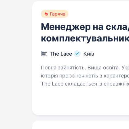
Гаряча
Менеджер на скла
комплектувальник
The Lace
Київ
Повна зайнятість. Вища освіта. Український бренд одягу The Lace — це
історія про жіночністіь з характ
The Lace складається із справжні
дуже багато уваги тому, щоб шопі