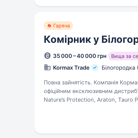
Гаряча
Комірник у Білого
35 000 – 40 000 грн
Вища за с
Kormax Trade
Білогородка 
Повна зайнятість. Компанія Кормакс Трейд, заснована в 2014 році, є
офіційним ексклюзивним дистриб’
Nature’s Protection, Araton, Tauro P
працюють у сфері товарів…