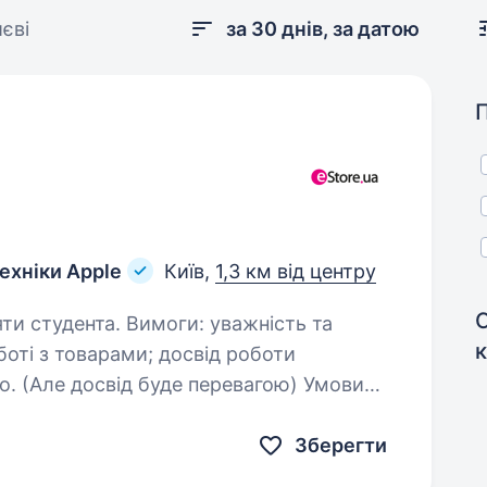
єві
за 30 днів, за датою
ехніки Apple
Київ,
1,3 км від центру
имоги: уважність та
Але досвід буде перевагою) Умови
9:00—18:00 + 2…
Зберегти