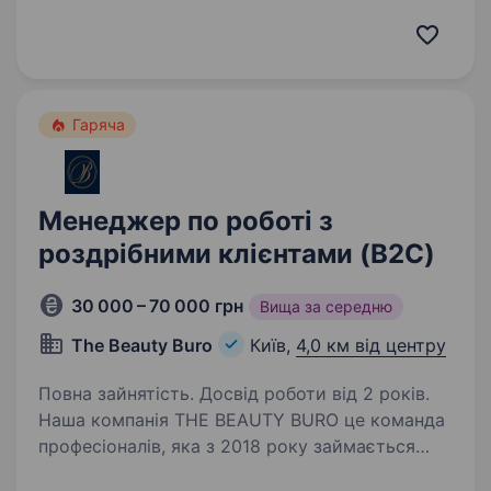
працювати в команді, що динамічно рухається
вперед — це твій шанс! Що ми пропонуємо:
Сучасний та комфортний офіс: у нашому офісі
є все для…
Гаряча
Менеджер по роботі з
роздрібними клієнтами (B2C)
30 000 – 70 000 грн
Вища за середню
The Beauty Buro
Київ,
4,0 км від центру
Повна зайнятість. Досвід роботи від 2 років.
Наша компанія THE BEAUTY BURO це команда
професіоналів, яка з 2018 року займається
дистрибуцією та розвитком косметичних