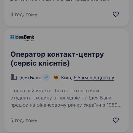
міжнародними стандартами якості.
Ми поєднуємо передові технології, сучасний
4 год. тому
підхід до медицини та команду професіоналів,
які щодня допомагають…
Оператор контакт-центру
(сервіс клієнтів)
Ідея Банк
Київ,
6,5 км від центру
Повна зайнятість. Також готові взяти
студента, людину з інвалідністю. Ідея Банк
працює на фінансовому ринку України з 1989
року. За цей час банк зарекомендував себе
як надійний фінансовий партнер для клієнтів.
5 год. тому
Наша справжня цінність — Команда,