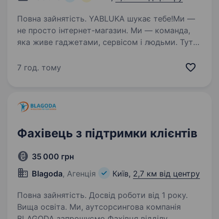
Повна зайнятість. YABLUKA шукає тебе!Ми —
не просто інтернет-магазин. Ми — команда,
яка живе гаджетами, сервісом і людьми. Тут
важливі не «скрипти», а щирість, енергія
та бажання зробити клієнту вау-досвід Зараз
7 год. тому
ми шукаємо менеджера…
Фахівець з підтримки клієнтів
35 000 грн
Blagoda
, Агенція
Київ,
2,7 км від центру
Повна зайнятість. Досвід роботи від 1 року.
Вища освіта. Ми, аутсорсингова компанія
BLAGODA запрошуємо Фахівця відділу