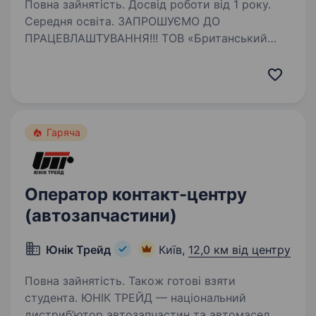
Повна зайнятість. Досвід роботи від 1 року.
Середня освіта. ЗАПРОШУЄМО ДО
ПРАЦЕВЛАШТУВАННЯ!!! ТОВ «Британський
офтальмологічний центр» — іноземне
підприємство запрошує до працевлаштування
ТОВ «Британський офтальмологічний центр»
— це сучасна офтальмологія в Україні. Ми
діагностуємо…
Гаряча
Оператор контакт-центру
(автозапчастини)
Юнiк Трейд
Київ,
12,0 км від центру
Повна зайнятість. Також готові взяти
студента. ЮНІК ТРЕЙД — національний
дистриб’ютор автозапчастин та автомасел