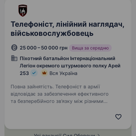
Телефоніст, лінійний наглядач,
військовослужбовець
25 000 – 50 000 грн
Вища за середню
Піхотний батальйон Інтернаціональний
Легіон окремого штурмового полку Арей
253
Вся Україна
Повна зайнятість. Телефоніст в армії
відповідає за забезпечення ефективного
та безперебійного зв’язку між різними
частинами військової організації. Обов’язки:
готовність до виконання завдань у бойових
умовах; забезпечення безпеки…
Усі вакансії Сил
Оборони