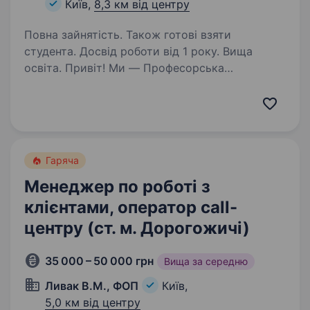
Київ,
8,3 км від центру
Повна зайнятість. Також готові взяти
студента. Досвід роботи від 1 року. Вища
освіта. Привіт! Ми — Професорська
стоматологія Любченко, команда досвідчених
лікарів-стоматологів із понад 25-річним
досвідом роботи у Харкові. Наша клініка
в Києві розширює свої можливості
та запрошує оператора контакт-центру,…
Гаряча
Менеджер по роботі з
клієнтами, оператор call-
центру (ст. м. Дорогожичі)
35 000 – 50 000 грн
Вища за середню
Ливак В.М., ФОП
Київ,
5,0 км від центру