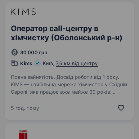
що надихає та дбає про розвиток персоналу,…
Оператор call-центру в
хімчистку (Оболонський р-н)
30 000 грн
Kims
Київ,
7,6 км від центру
Повна зайнятість. Досвід роботи від 1 року.
KIMS — найбільша мережа хімчисток у Східній
Європі, яка працює вже майже 30 років.
За цей час компанія з невеликої місцевої
хімчистки перетворилася на потужну мережу
5 год. тому
з єдиними стандартами якості: 24 міста
понад,…