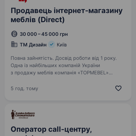
Продавець інтернет-магазину
меблів (Direct)
30 000 – 45 000 грн
ТМ Дизайн
Київ
Повна зайнятість. Досвід роботи від 1 року.
Одна із найбільших компаній України
з продажу меблів компанія «TOPMEBEL»
в пошуках нового співробітника! Ми шукаємо
«Дірект-менеджера» (менеджера в онлайн
5 год. тому
магазин) Наш магазин: FRISCO.ua
https://www.instagram.com/frisco_ua?
utm_source=ig_web_button_share
Оператор call-центру,