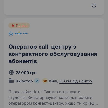
В bodo нові співробітники починають свій
шлях в компанії через відділ по роботі
з клієнтами. Новачок…
Гаряча
Оператор call-центру з
контрактного обслуговування
абонентів
28 000 грн
Київстар
Київ,
6,3 км від центру
Повна зайнятість. Також готові взяти
студента. Київстар шукає колег для роботи
оператором контакт-центру. Якщо ти хочеш