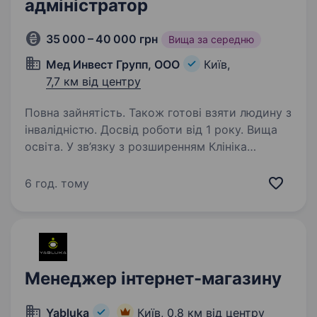
адміністратор
35 000 – 40 000 грн
Вища за середню
Мед Инвест Групп, ООО
Київ,
7,7 км від центру
Повна зайнятість. Також готові взяти людину з
інвалідністю. Досвід роботи від 1 року. Вища
освіта. У зв’язку з розширенням Клініка
Доброго Стоматолога запрошує до своєї
команди оператора call-центру,
6 год. тому
адміністратора. На сьогоднішній день
ми можемо з гордістю відповісти: «15 років
тому нам вдалося відкрити клініку,…
Менеджер інтернет-магазину
Yabluka
Київ,
0,8 км від центру