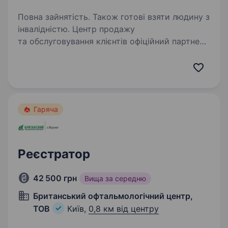
Повна зайнятість. Також готові взяти людину з
інвалідністю. Центр продажу
та обслуговування клієнтів офіційний партнер
страхової компанії «Княжа», шукає в команду
відповідального та комунікабильного
менеджера з продажів та роботі з клієнтами
компанії. Основні обов’язки:…
Гаряча
Реєстратор
42 500 грн
Вища за середню
Британський офтальмологічний центр,
ТОВ
Київ,
0,8 км від центру