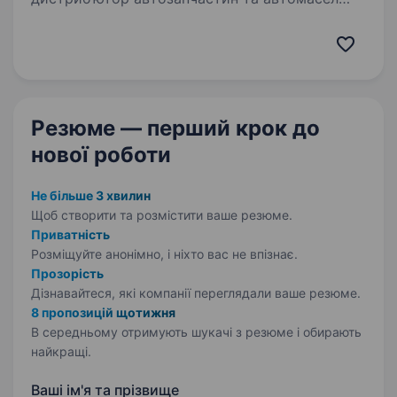
в Україні, запрошує Вас взяти участь
у конкурсі на вакантну посаду оператора
контакт центру. Ми раді приймати
як досвідчених спеціалістів, так і…
Резюме — перший крок
до
нової роботи
Не більше 3 хвилин
Щоб створити та розмістити ваше
резюме.
Приватність
Розміщуйте анонімно, і ніхто вас не впізнає.
Прозорість
Дізнавайтеся, які компанії переглядали ваше резюме.
8 пропозицій щотижня
В середньому отримують шукачі з резюме і обирають
найкращі.
Ваші ім'я та прізвище