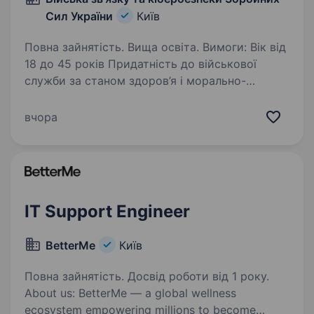
Сил України
Київ
Повна зайнятість. Вища освіта. Вимоги: Вік від
18 до 45 років Придатність до військової
служби за станом здоров’я і морально-
психологічними якостями Відсутність
судимостей, алко- та наркозалежності
вчора
Відсутність родичів у рф та на тимчасово…
IT Support Engineer
BetterMe
Київ
Повна зайнятість. Досвід роботи від 1 року.
About us: BetterMe — a global wellness
ecosystem empowering millions to become