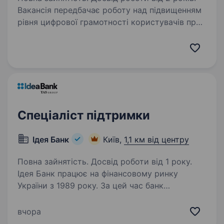
Вакансія передбачає роботу над підвищенням
рівня цифрової грамотності користувачів про
використанні сервісів корпоративної
взаємодіїна базі Microsoft 365. Роль включає
аналіз потреб користувачів, розробку
навчальних…
Спеціаліст підтримки
Ідея Банк
Київ,
1,1 км від центру
Повна зайнятість. Досвід роботи від 1 року.
Ідея Банк працює на фінансовому ринку
України з 1989 року. За цей час банк
зарекомендував себе як надійний фінансовий
партнер для клієнтів. Наша справжня
вчора
цінність — Команда, що надихає та дбає про