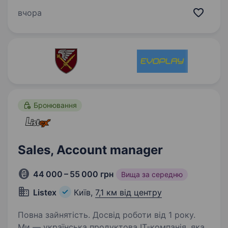
та розробки військових технологій від FPV-
вчора
дронів і безпілотників-камікадзе до ракет
та систем штучного інтелекту для
аеророзвідки, шукаємо Оператора служби…
Бронювання
Sales, Account manager
44 000 – 55 000 грн
Вища за середню
Listex
Київ,
7,1 км від центру
Повна зайнятість. Досвід роботи від 1 року.
Ми — українська продуктова IT-компанія, яка