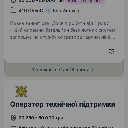
20 000 – 50 000 грн
Вища за середню
419 ОББпС
Вся Україна
Повна зайнятість. Досвід роботи від 1 року.
419-й окремий батальйон безпілотних систем
запрошує на службу оператора гарячої лінії.
Ця позиція є фундаментом нашої внутрішньої
комунікації. Ви будете не просто відповідати
на дзвінки, а забезпечувати надійний…
Усі вакансії Сил
Оборони
Оператор технічної підтримки
20 250 – 50 000 грн
Війська зв'язку та кібербезпеки Збройних