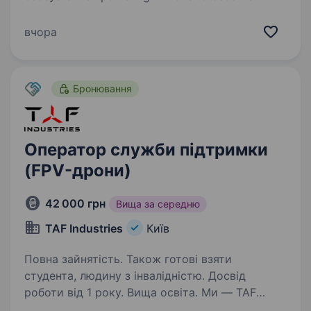
better — physically, mentally, and emotionally.
We build what makes people better and keep
вчора
challenging ourselves to inspire others.…
Бронювання
Оператор служби підтримки
(FPV-дрони)
42 000 грн
Вища за середню
TAF Industries
Київ
Повна зайнятість. Також готові взяти
студента, людину з інвалідністю. Досвід
роботи від 1 року. Вища освіта. Ми — TAF
Industries, military-tech компанія з виробництва