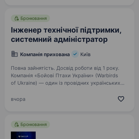
устаткуванням і мережами…
Бронювання
Інженер технічної підтримки,
системний адміністратор
Компанія прихована
Київ
Повна зайнятість. Досвід роботи від 1 року.
Компанія «Бойові Птахи України» (Warbirds
of Ukraine) — один із провідних українських
розробників і виробників безпілотних
літальних апаратів для потреб Сил оборони
вчора
України. Ми створюємо сучасні технологічні
рішення,…
Бронювання