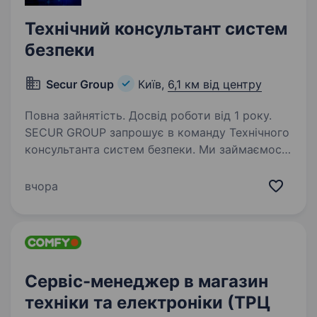
Технічний консультант систем
безпеки
Secur Group
Київ,
6,1 км від центру
Повна зайнятість. Досвід роботи від 1 року.
SECUR GROUP запрошує в команду Технічного
консультанта систем безпеки. Ми займаємося
технологіями безпеки з 2008-го, тому наш
рівень експертизи в даному напрямку один
вчора
з найсильніших в Україні. Щодо вимог:
Технічна…
Сервіс-менеджер в магазин
техніки та електроніки (ТРЦ