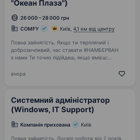
"Океан Плаза")
26 000 – 28 000 грн
COMFY
Київ,
4,1 км від центру
Повна зайнятість. Якщо ти терплячий і
доброзичливий, час ставати #НАМБЕРВАН
з нами Ти точно підійдеш, якщо вмієш:
приймати техніку від клієнтів
та організовувати її діагностику, ремонт
вчора
приймати скарги і претензії від клієнтів…
Системний адміністратор
(Windows, IT Support)
Компанія прихована
Київ
Повна зайнятість. Досвід роботи від 2 років.