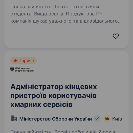
Повна зайнятість. Також готові взяти
студента. Вища освіта. Продуктова ІТ-
компанія шукає уважного та відповідального
початківця у відділ інтернет-маркетингу
на посаду Marketing Support Manager (Junior).
Досвід у digital не обов’язковий — головне
це бажання розвиватися та навчатися!…
Гаряча
Адміністратор кінцевих
пристроїв користувачів
хмарних сервісів
Міністерство Оборони України
Київ
Повна зайнятість. Досвід роботи від 2 років.