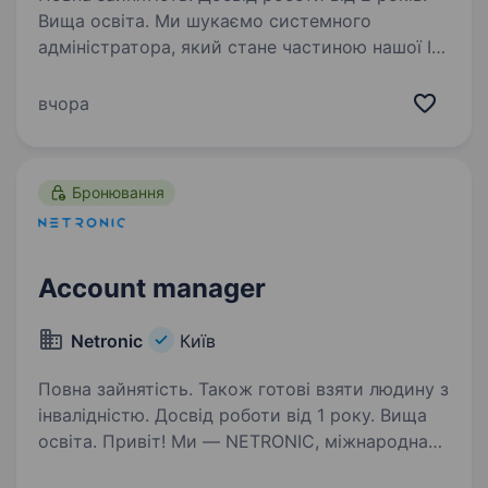
Вища освіта. Ми шукаємо системного
адміністратора, який стане частиною нашої ІТ-
команди та допоможе забезпечувати
стабільну роботу корпоративної
вчора
інфраструктури. Якщо Ви любите вирішувати
технічні задачі, працювати з Windows-
серверами,…
Бронювання
Account manager
Netronic
Київ
Повна зайнятість. Також готові взяти людину з
інвалідністю. Досвід роботи від 1 року. Вища
освіта. Привіт! Ми — NETRONIC, міжнародна
технологічна компанія з українським корінням,