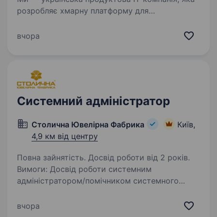
розробляє хмарну платформу для
автоматизації бізнес-операцій. Зараз
ми шукаємо Sales / Account Manager, який
вчора
допоможе українським та міжнародним
компаніям ставати ефективнішими,…
Системний адміністратор
Столична Ювелірна Фабрика
Київ,
4,9 км від центру
Повна зайнятість. Досвід роботи від 2 років.
Вимоги: Досвід роботи системним
адміністратором/помічником системного
адміністратора не менше 2 — x років
Розуміння моделі OSI, знання стека протоколів
вчора
TCP/IP Досвід роботи з мережевим