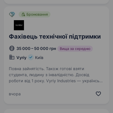
розвиток персоналу,…
Бронювання
Фахівець технічної підтримки
35 000 – 50 000 грн
Вища за середню
Vyriy
Київ
Повна зайнятість. Також готові взяти
студента, людину з інвалідністю. Досвід
роботи від 1 року. Vyriy Industries — українська
Defense Tech компанія, що розробляє
та серійно виробляє автономні системи для
вчора
роботи в реальних бойових умовах для понад
200 підрозділів Сил оборони України.
Ми створюємо технології,…