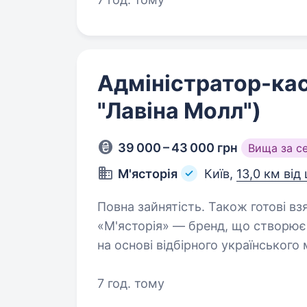
Адміністратор-ка
"Лавіна Молл")
39 000 – 43 000 грн
Вища за с
М'ясторія
Київ,
13,0 км від
Повна зайнятість. Також готові взя
«М'ясторія» — бренд, що створює
на основі відбірного українського
концепцію Steak & Grill з особл
для…
7 год. тому