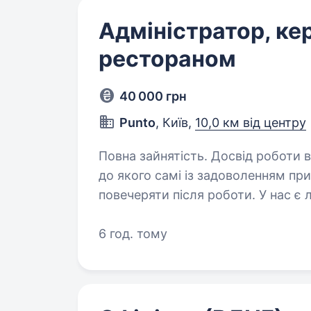
Адміністратор, к
рестораном
40 000 грн
Punto
, Київ,
10,0 км від центру
Повна зайнятість. Досвід роботи від 1 року. Ми розви
до якого самі із задоволенням пр
повечеряти після роботи. У нас є 
алкоголю, ресторан зі зрозуміл
6 год. тому