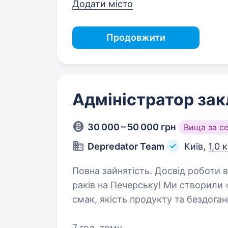
Додати місто
Продовжити
Адміністратор зак
30 000 – 50 000 грн
Вища за с
Depredator Team
Київ,
1,0 
Повна зайнятість. Досвід роботи від 1 року. «Raki Hub»
раків на Печерську! Ми створили «
смак, якість продукту та бездоган
за авторськими рецептами, дост
7 год. тому