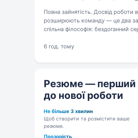
Повна зайнятість. Досвід роботи від 2 років. Компанія Citro
розширюють команду — це два зак
спільна філософія: бездоганний се
стандарти у всьому, що ми роби
6 год. тому
Резюме — перший
до нової роботи
Не більше 3 хвилин
Щоб створити та розмістити ваше
резюме.
Прозорість