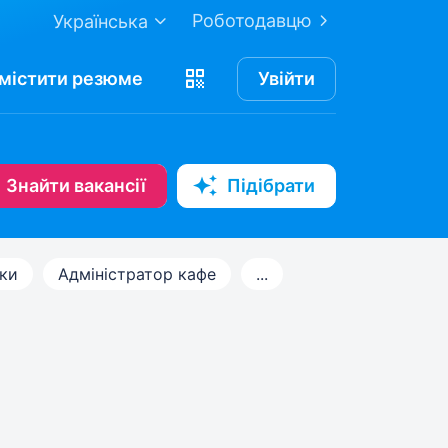
Роботодавцю
Українська
містити
резюме
Увійти
Знайти вакансії
Підібрати
вки
Адміністратор кафе
...