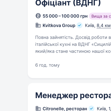
Офіціант (ВДНГ)
55 000 – 100 000 грн
Вища за 
Kvitkova Group
Київ,
8,4 км
Повна зайнятість. Досвід роботи від 1 року. Buonase
італійської кухні на ВДНГ «Сицилі
який/яка стане частиною нашої к
6 год. тому
Менеджер рестор
Citronelle, ресторан
Київ,
1