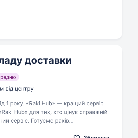
ладу доставки
ередню
км від центру
 — кращий сервіс
Raki Hub» для тих, хто цінує справжній
ний сервіс. Готуємо раків
авляємо власною кур'єрською…
Зберегти