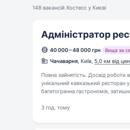
148 вакансій
Хостесс у Києві
Адміністратор ре
40 000 – 48 000 грн
Вища за с
Чачаварня
, Київ,
5,0 км від це
Повна зайнятість. Досвід роботи від 1 року. Привіт! 
унікальний кавказький ресторан у
багатогранна гастрономія, затишн
Якщо ти цінуєш теплі традиції, 
3 год. тому