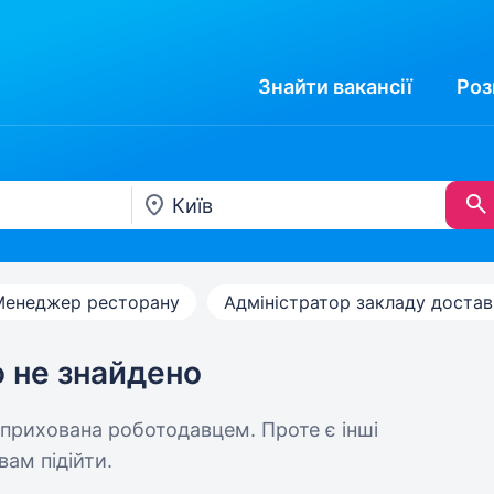
Знайти
вакансії
Роз
Менеджер ресторану
Адміністратор закладу доста
ю не знайдено
 прихована роботодавцем. Проте є інші
вам підійти.