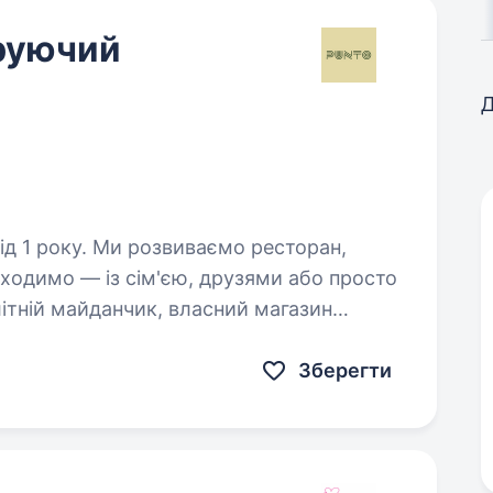
еруючий
Д
ваємо ресторан,
иходимо — із сім'єю, друзями або просто
літній майданчик, власний магазин
ою європейською кухнею…
Зберегти