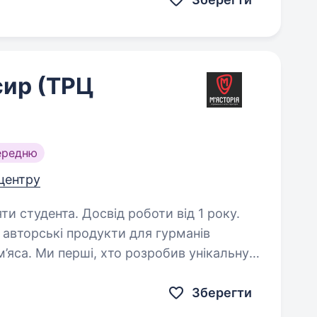
сир (ТРЦ
ередню
 центру
ти студента. Досвід роботи від 1 року.
 авторські продукти для гурманів
 м’яса. Ми перші, хто розробив унікальну
ивою атмосферою та сучасними рішеннями
Зберегти