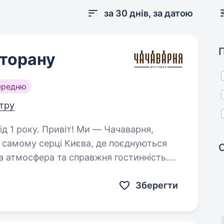
за 30 днів, за датою
сторану
ередню
нтру
Ми — Чачаварня,
 самому серці Києва, де поєднуються
а атмосфера та справжня гостинність.
любиш працювати з людьми…
Зберегти