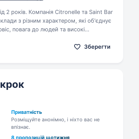
nelle та Saint Bar
лади з різним характером, які об'єднує
рвіс, повага до людей та високі
мо. Відкриваємо…
Зберегти
 крок
Приватність
Розміщуйте анонімно, і ніхто вас не
впізнає.
8 пропозицій щотижня