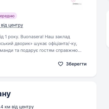
середню
 від центру
ra! Наш заклад
йський дворик» шукає офіціанта/-ку,
оманди та подарує гостям справжню
атмосферу Італії. Що ти будеш робити: Зустрічати та обслуговувати…
Зберегти
ану
,4 км від центру