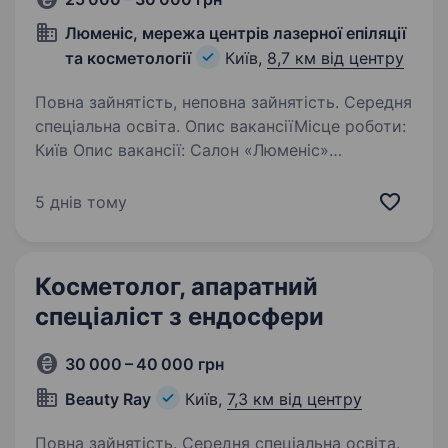
Люменіс, мережа центрів лазерної епіляції
та косметології
Київ,
8,7 км від центру
Повна зайнятість, неповна зайнятість. Середня
спеціальна освіта. Опис вакансіїМісце роботи:
Київ Опис вакансії: Салон «Люменіс»
проводить набір на посаду спеціаліст
з лазерної епіляції, естетист, косметолог по
5 днів тому
тілу з вищою або середньою медичною
освітою (інтернатура теж підходить)…
Косметолог, апаратний
спеціаліст з ендосфери
30 000 – 40 000 грн
Beauty Ray
Київ,
7,3 км від центру
Повна зайнятість. Середня спеціальна освіта.