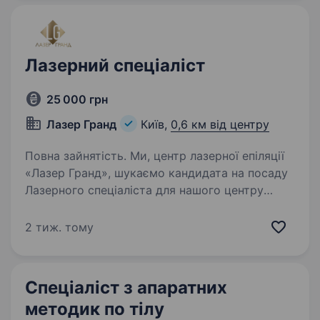
Лазерний спеціаліст
25 000 грн
Лазер Гранд
Київ,
0,6 км від центру
Повна зайнятість. Ми, центр лазерної епіляції
«Лазер Гранд», шукаємо кандидата на посаду
Лазерного спеціаліста для нашого центру
лазерної епіляції у місті Київ. Ми готові взяти
на роботу як кандидатів з досвідом, так і без
2 тиж. тому
досвіду,…
Спеціаліст з апаратних
методик по тілу