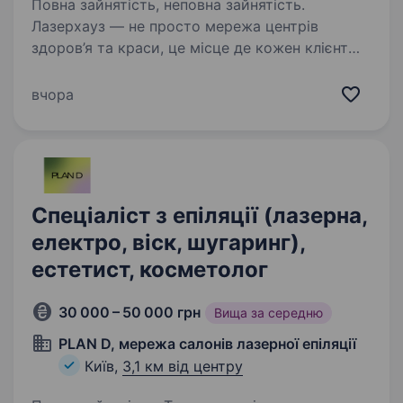
Повна зайнятість, неповна зайнятість.
Лазерхауз — не просто мережа центрів
здоров’я та краси, це місце де кожен клієнт
знаходить гармонію, впевненість в собі,
а кожен співробітник — можливість для
вчора
розвитку, професійного зростання та
фінансової незалежності…
Спеціаліст з епіляції (лазерна,
електро, віск, шугаринг),
естетист, косметолог
30 000 – 50 000 грн
Вища за середню
PLAN D, мережа салонів лазерної епіляції
Київ,
3,1 км від центру