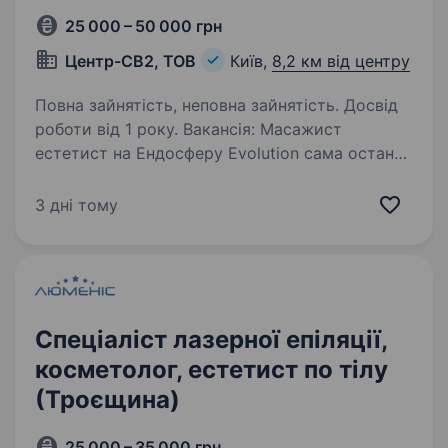
25 000 – 50 000 грн
Центр-СВ2, ТОВ
Київ,
8,2 км від центру
Повна зайнятість, неповна зайнятість. Досвід
роботи від 1 року. Вакансія: Масажист
естетист на Ендосферу Evolution сама остання
модель Ми, мережа медичних центрів SV
CENTER, запрошуємо на роботу масажиста
3 дні тому
естетиста (дівчину) з досвідом роботи від 1
року у сфері апаратного масажу…
Спеціаліст лазерної епіляції,
косметолог, естетист по тілу
(Троєщина)
25 000 – 35 000 грн