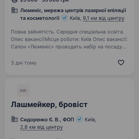
Люменіс, мережа центрів лазерної епіляції
та косметології
Київ,
9,1 км від центру
Повна зайнятість. Середня спеціальна освіта.
Опис вакансіїМісце роботи: Київ Опис вакансії:
Салон «Люменіс» проводить набір на посаду
спеціаліст з лазерної епіляції, естетист,
косметолог по тілу з вищою або середньою
3 дні тому
медичною освітою (інтернатура теж
підходить)…
Лашмейкер, бровіст
Сидоренко Є. В., ФОП
Київ,
2,8 км від центру