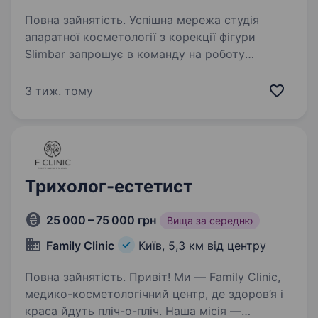
Повна зайнятість. Успішна мережа студія
апаратної косметології з корекції фігури
Slimbar запрошує в команду на роботу
косметолога-естетиста по тілу та обличчю.
Працюємо з найефективнішими апаратами:
3 тиж. тому
Кріоліполіз Velashape III…
Трихолог-естетист
25 000 – 75 000 грн
Вища за середню
Family Clinic
Київ,
5,3 км від центру
Повна зайнятість. Привіт! Ми — Family Clinic,
медико-косметологічний центр, де здоров’я і
краса йдуть пліч-о-пліч. Наша місія —