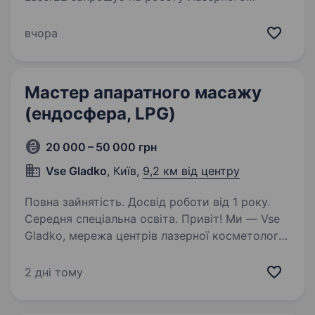
спеціаліста-естетиста, косметолога. Наші
клініки надають послуги з апаратної, класичної
вчора
та ін'єкційної косметології, естетиці по тілу.
Маємо ліцензію МОЗ. Наявність…
Мастер апаратного масажу
(ендосфера, LPG)
20 000 – 50 000 грн
Vse Gladko
, Київ,
9,2 км від центру
Повна зайнятість. Досвід роботи від 1 року.
Середня спеціальна освіта. Привіт! Ми — Vse
Gladko, мережа центрів лазерної косметології,
яка вже понад 5 років дарує красу і
впевненість своїм клієнтам. Якщо ти прагнеш
2 дні тому
працювати в динамічній сфері краси, любиш
допомагати людям почуватися…