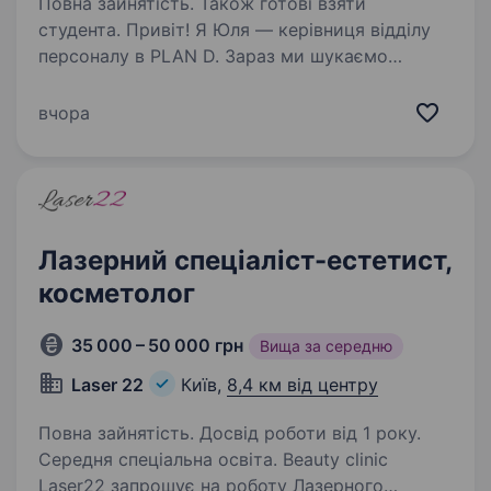
Повна зайнятість. Також готові взяти
студента. Привіт! Я Юля — керівниця відділу
персоналу в PLAN D. Зараз ми шукаємо
у команду естетистів по тілу, лазерних
спеціалістів або тих, хто хоче ними стати.
вчора
Зробила цей опис максимально детальним,
аби ти зрозуміла,…
Лазерний спеціаліст-естетист,
косметолог
35 000 – 50 000 грн
Вища за середню
Laser 22
Київ,
8,4 км від центру
Повна зайнятість. Досвід роботи від 1 року.
Середня спеціальна освіта. Beauty clinic
Laser22 запрошує на роботу Лазерного