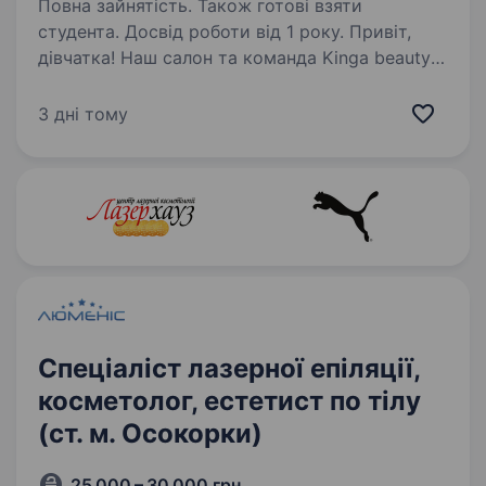
Повна зайнятість. Також готові взяти
студента. Досвід роботи від 1 року. Привіт,
дівчатка! Наш салон та команда Kinga beauty
зростає та розширюється, відповідно
ми шукаємо Бровіста та майстра
3 дні тому
з нарощування вій! Шукаємо тебе, якщо ти:
Вмієш якісно нарощувати вії (будь-яка техніка:
класика,…
Спеціаліст лазерної епіляції,
косметолог, естетист по тілу
(ст. м. Осокорки)
25 000 – 30 000 грн