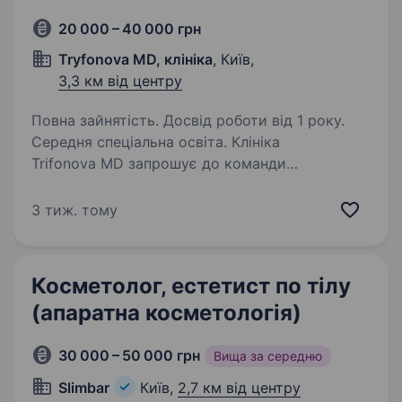
20 000 – 40 000 грн
Tryfonova MD, клініка
, Київ,
3,3 км від центру
Повна зайнятість. Досвід роботи від 1 року.
Середня спеціальна освіта. Клініка
Trifonova MD запрошує до команди
спеціаліста з апаратних методик по тілу.
Ми шукаємо професіонала, який любить свою
3 тиж. тому
справу, прагне розвитку та впевнено працює
з сучасними технологіями корекції фігури
й догляду…
Косметолог, естетист по тілу
(апаратна косметологія)
30 000 – 50 000 грн
Вища за середню
Slimbar
Київ,
2,7 км від центру