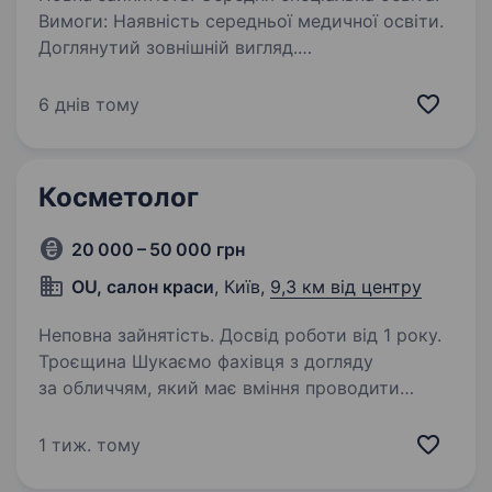
Вимоги: Наявність середньої медичної освіти.
Доглянутий зовнішній вигляд.
Комунікабельність, вихованість, почуття такту.
Грамотно поставлена мова та чітко
6 днів тому
поставлена дикція. Бажання вчитися
та розвиватися…
Косметолог
20 000 – 50 000 грн
OU, салон краси
, Київ,
9,3 км від центру
Неповна зайнятість. Досвід роботи від 1 року.
Троєщина Шукаємо фахівця з догляду
за обличчям, який має вміння проводити
чистку обличчя, доглядові процедури, масажі
обличчя, воскову депіляцію, шугаринг, пірсинг,
1 тиж. тому
пілінги, ін'єкції. Робота на апараті лазерної…