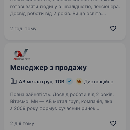
готові взяти людину з інвалідністю, пенсіонера.
Досвід роботи від 2 років. Вища освіта.
Вимоги: бажання заробляти; знання (поняття)
агрономії; здатність швидко опрацьовувати
2 год. тому
інформацію, вміння надати професійну
консультацію; знання кон’юнктури ринку;
наявність контактної інформації потенційних…
Менеджер з продажу
АВ метал груп, ТОВ
Дистанційно
Повна зайнятість. Досвід роботи від 2 років.
Вітаємо! Ми — АВ метал груп, компанія, яка
з 2009 року формує сучасний ринок
металопрокату в Україні та є одним із його
лідерів. Напрями нашої діяльності —
2 дні тому
виробництво, оптова та роздрібна реалізація