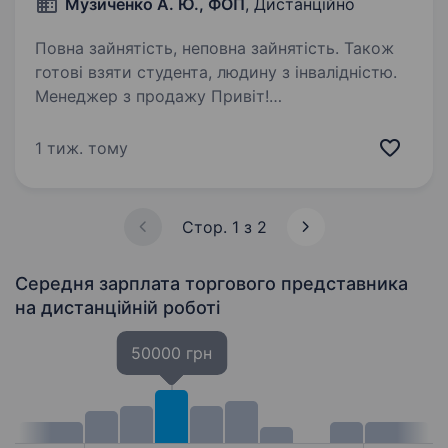
Музиченко А. Ю., ФОП
, Дистанційно
Повна зайнятість, неповна зайнятість. Також
готові взяти студента, людину з інвалідністю.
Менеджер з продажу Привіт!
Ми аутсорсингова компанія, який
спеціалізується на товарних продажах по всій
1 тиж. тому
Україні. Якщо ти шукаєш роботу з гнучким
підходом, хочеш розвиватися у сфері
продажів і готовий працювати…
Стор. 1 з 2
Середня зарплата торгового представника
на дистанційній роботі
50000 грн