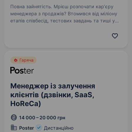
Повна зайнятість. Мрієш розпочати карʼєру
менеджера з продажів? Втомився від міліону
етапів співбесід, тестових завдань та тиші у
відповідь після спілкування з рекрутерами?
Ти забудеш паролі на сайти з пошуку роботи,
адже зараз наш…
Гаряча
Менеджер із залучення
клієнтів (дзвінки, SaaS,
HoReCa)
14 000 – 20 000 грн
Poster
Дистанційно