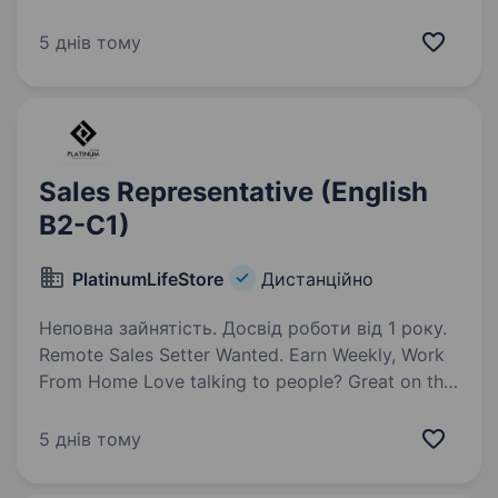
accountability, and clear communication.
We partner closely with both carriers and
5 днів тому
customers to move freight reliably in fast-
moving,…
Sales Representative (English
B2-C1)
PlatinumLifeStore
Дистанційно
Неповна зайнятість. Досвід роботи від 1 року.
Remote Sales Setter Wanted. Earn Weekly, Work
From Home Love talking to people? Great on the
phone? Let’s connect. We’re a fast-growing
digital marketing agency (websites, graphic
5 днів тому
design, AI automations) and we need…