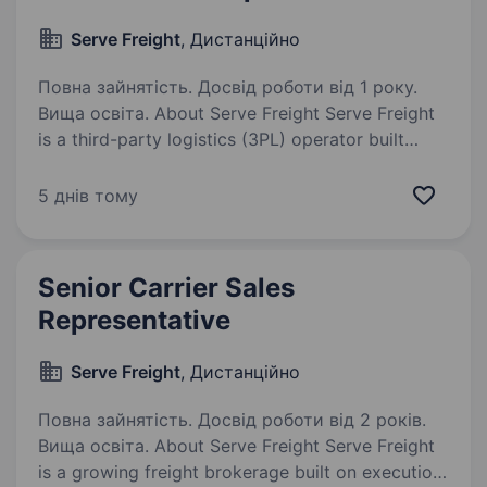
Serve Freight
, Дистанційно
Повна зайнятість. Досвід роботи від 1 року.
Вища освіта. About Serve Freight Serve Freight
is a third-party logistics (3PL) operator built
on execution, accountability, and clear
communication. We move freight across FTL, LTL,
5 днів тому
specialized, and project logistics through…
Senior Carrier Sales
Representative
Serve Freight
, Дистанційно
Повна зайнятість. Досвід роботи від 2 років.
Вища освіта. About Serve Freight Serve Freight
is a growing freight brokerage built on execution,