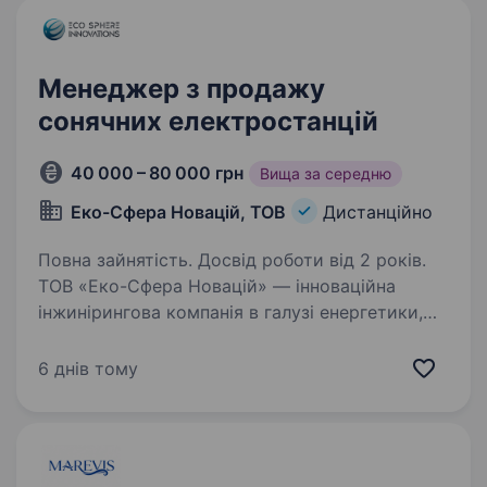
Менеджер з продажу
сонячних електростанцій
40 000 – 80 000 грн
Вища за середню
Еко-Сфера Новацій, ТОВ
Дистанційно
Повна зайнятість. Досвід роботи від 2 років.
ТОВ «Еко-Сфера Новацій» — інноваційна
інжинірингова компанія в галузі енергетики,
що спеціалізується на встановленні сонячних
електростанцій та впровадженні рішень
6 днів тому
з автономної генерації електроенергії,
запрошує…