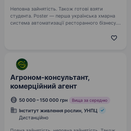
Неповна зайнятість. Також готові взяти
студента. Poster — перша українська хмарна
система автоматизації ресторанного бізнесу.
10 років тому Poster замінив залізних
динозаврів із серверами в коморах на просте і
зручне рішення. Зараз з Poster працює 25 000
закладів…
Агроном-консультант,
комерційний агент
50 000 – 150 000 грн
Вища за середню
Інститут живлення рослин, УНПЦ
Дистанційно
Повна зайнятість, неповна зайнятість. Також