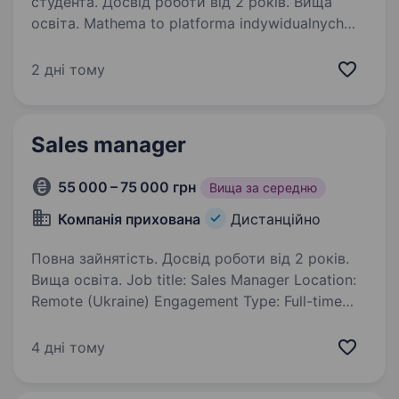
студента. Досвід роботи від 2 років. Вища
освіта. Mathema to platforma indywidualnych
lekcji matematyki online, na której uczy się
ponad 15 tys. uczniów. Co miesiąc prowadzimy
2 дні тому
ponad 50 000 lekcji i jesteśmy największą
platformą do nauki matematyki. Działamy
z misją:…
Sales manager
55 000 – 75 000 грн
Вища за середню
Компанія прихована
Дистанційно
Повна зайнятість. Досвід роботи від 2 років.
Вища освіта. Job title: Sales Manager Location:
Remote (Ukraine) Engagement Type: Full-time
Independent Contractor (Self-Employed)
Commitment: Long-term (40 hours/week) Base
4 дні тому
salary: €1,200-€1,500 /month (the final salary
package…