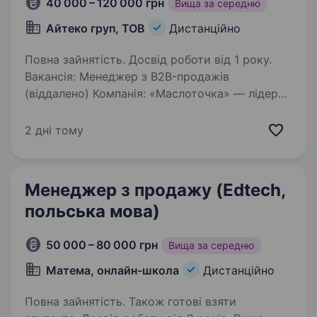
40 000 – 120 000 грн
Вища за середню
Айтеко груп, ТОВ
Дистанційно
Повна зайнятість. Досвід роботи від 1 року.
Вакансія: Менеджер з B2B-продажів
(віддалено) Компанія: «Маслоточка» — лідер
ринку моторних олив та автозапчастин. Суть
роботи: Активний обдзвін СТО, автомагазинів
2 дні тому
та авторинків. Ваше завдання — презентувати
нашу…
Менеджер з продажу (Edtech,
польська мова)
50 000 – 80 000 грн
Вища за середню
Матема, онлайн-школа
Дистанційно
Повна зайнятість. Також готові взяти