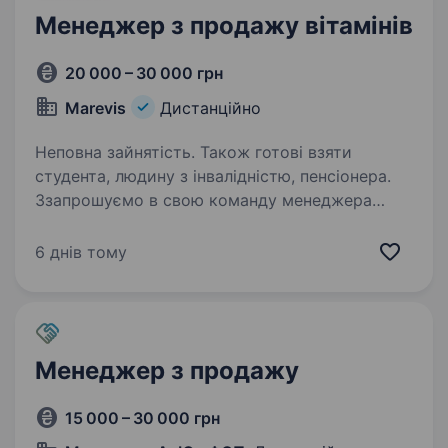
Менеджер з продажу вітамінів
20 000 – 30 000 грн
Marevis
Дистанційно
Неповна зайнятість. Також готові взяти
студента, людину з інвалідністю, пенсіонера.
Ззапрошуємо в свою команду менеджера
з продажів. Робота віддалена.Регіон
покриття — 2026 рік Україна, з 2027 року
6 днів тому
Україна+ЄС. Для нас важлива Ваша
вмотивованість та безпека, тому
ми пропонуємо: Повну зайнятість…
Менеджер з продажу
15 000 – 30 000 грн