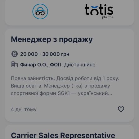
Менеджер з продажу
20 000 – 30 000 грн
Финар О.О., ФОП
, Дистанційно
Повна зайнятість. Досвід роботи від 1 року.
Вища освіта. Менеджер (-ка) з продажу
спортивної форми SGK1 — український
виробник спортивної форми, екіпірування
та командного мерчу. Ми активно
4 дні тому
розвиваємося та шукаємо менеджера
з продажу, який допоможе масштабувати
корпоративний…
Carrier Sales Representative