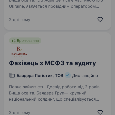
Вища освіта. IDS Aqua Service є частиною IDS
Ukraine, являється провідним оператором
з поставок бутильованої води в Україні.
Компанія має збалансований портфель
2 дні тому
популярних мінеральних вод, які
видобуваються в екологічно чистих…
Бронювання
Фахівець з МСФЗ та аудиту
Баядера Логістик, ТОВ
Дистанційно
Повна зайнятість. Досвід роботи від 2 років.
Вища освіта. Баядера Груп— крупний
національний холдинг, що спеціалізується
на виробництві та реалізації високоякісної
алкогольної продукції (ТМ «Хлібний Дар»,
2 дні тому