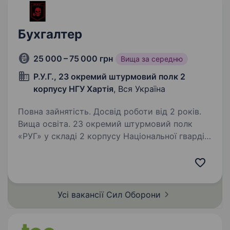
Бухгалтер
25 000 – 75 000 грн
Вища за середню
Р.У.Г., 23 окремий штурмовий полк 2
корпусу НГУ Хартія
, Вся Україна
Повна зайнятість. Досвід роботи від 2 років.
Вища освіта. 23 окремий штурмовий полк
«РУГ» у складі 2 корпусу Національної гвардії
України «Хартія» — Пропонує службу у складі
ефективного та сучасного військового
підрозділу з якісним навчанням, підготовкою,
та можливістю…
Усі вакансії Сил
Оборони