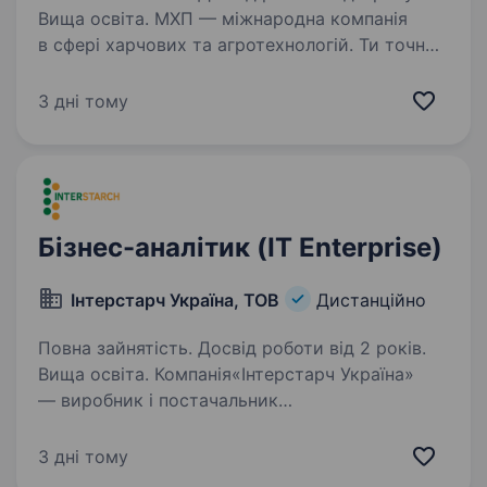
Вища освіта. МХП — міжнародна компанія
в сфері харчових та агротехнологій. Ти точно
нас знаєш за такими брендами як: «Наша
Ряба», «Наша Ряба Апетитна», «Бащинський»,
3 дні тому
«Легко!», Kurator, «Секрети Шефа».
Приєднуйся до нашої команди!…
Бізнес-аналітик (IT Enterprise)
Інтерстарч Україна, ТОВ
Дистанційно
Повна зайнятість. Досвід роботи від 2 років.
Вища освіта. Компанія«Інтерстарч Україна»
— виробник і постачальник
крохмалепродуктів та інгредієнтів для
харчової і нехарчової промисловості,
3 дні тому
запрошує в свою команду Бізнес-аналітика IT