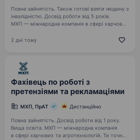
Повна зайнятість. Також готові взяти людину з
інвалідністю. Досвід роботи від 5 років.
МХП — міжнародна компанія в сфері харчових
та агротехнологій. Ти точно нас знаєш
за такими брендами як: «Наша Ряба», «Наша
2 дні тому
Ряба Апетитна», «Бащинський», «Легко!»,
Kurator, «Секрети Шефа». Приєднуйся
до нашої команди!…
Фахівець по роботі з
претензіями та рекламаціями
МХП, ПрАТ
Дистанційно
Повна зайнятість. Досвід роботи від 1 року.
Вища освіта. МХП — міжнародна компанія
в сфері харчових та агротехнологій. Ти точно