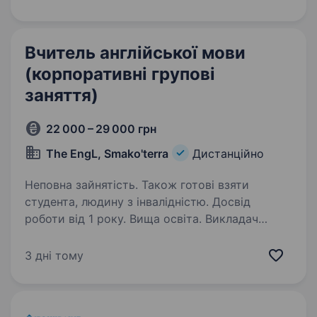
«Козацька Рада», «Перша Гільдія»,
продукція ТМ «Коблево», «Marengo»…
Вчитель англійської мови
(корпоративні групові
заняття)
22 000 – 29 000 грн
The EngL, Smako'terra
Дистанційно
Неповна зайнятість. Також готові взяти
студента, людину з інвалідністю. Досвід
роботи від 1 року. Вища освіта. Викладач
англійської мови (корпоративні групові
заняття) Шукаємо викладача англійської мови
3 дні тому
для роботи з дорослими. Навчання проходить
у форматі групових занять від 4 до 15 осіб.
Починаючи з вересня. Зайнятість:…