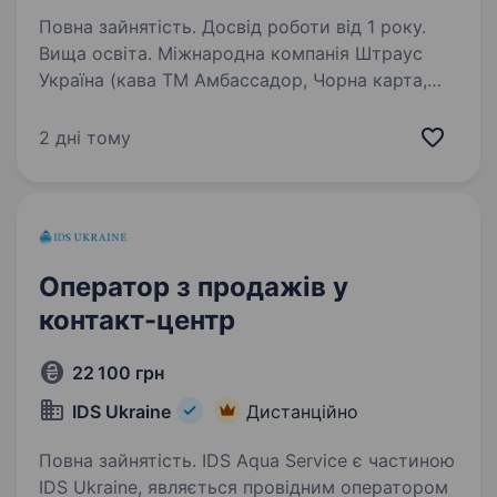
Повна зайнятість. Досвід роботи від 1 року.
Вища освіта. Міжнародна компанія Штраус
Україна (кава ТМ Амбассадор, Чорна карта,
Тотті та інш.) запрошує в свою команду
програміста 1С. Вимоги: Освіта (профільна, ІТ
2 дні тому
тощо), Досвід роботи з платформою
1С:Підприємство 8.х…
Оператор з продажів у
контакт-центр
22 100 грн
IDS Ukraine
Дистанційно
Повна зайнятість. IDS Aqua Service є частиною
IDS Ukraine, являється провідним оператором