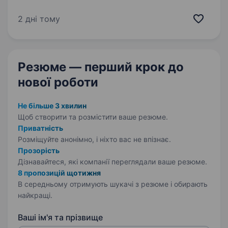
нас знаєш за такими брендами як: «Наша
Ряба», «Наша Ряба Апетитна», «Бащинський»,
2 дні тому
«Легко!», Kurator, «Секрети Шефа».
Приєднуйся до нашої команди!…
Резюме — перший крок
до
нової роботи
Не більше 3 хвилин
Щоб створити та розмістити ваше
резюме.
Приватність
Розміщуйте анонімно, і ніхто вас не впізнає.
Прозорість
Дізнавайтеся, які компанії переглядали ваше резюме.
8 пропозицій щотижня
В середньому отримують шукачі з резюме і обирають
найкращі.
Ваші ім'я та прізвище