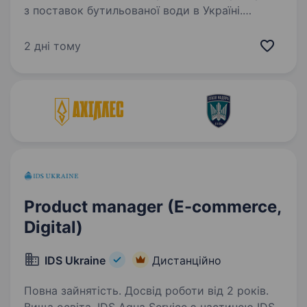
з поставок бутильованої води в Україні.
Компанія має збалансований портфель
популярних мінеральних вод, які
2 дні тому
видобуваються в екологічно чистих…
Product manager (E-commerce,
Digital)
IDS Ukraine
Дистанційно
Повна зайнятість. Досвід роботи від 2 років.