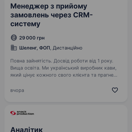
Менеджер з прийому
замовлень через CRM-
систему
29 000 грн
Шеленг, ФОП
, Дистанційно
Повна зайнятість. Досвід роботи від 1 року.
Вища освіта. Ми український виробник кави,
який цінує кожного свого клієнта та прагне
робити їхній день кращим з кожною чашкою.
Якщо ти організована, комунікабельна
вчора
людина, яка вміє працювати з CRM-системами
і хоче долучитися…
Аналітик