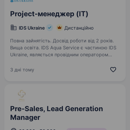
Project-менеджер (IT)
IDS Ukraine
Дистанційно
Повна зайнятість. Досвід роботи від 2 років.
Вища освіта. IDS Aqua Service є частиною IDS
Ukraine, являється провідним оператором
з поставок бутильованої води в Україні.
Компанія має збалансований портфель
3 дні тому
популярних мінеральних вод, які
видобуваються в екологічно чистих…
Pre-Sales, Lead Generation
Manager