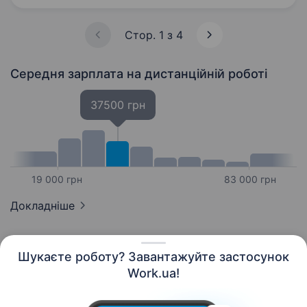
Enterprise Основні обов’язки: Участь…
Стор. 1 з 4
Середня зарплата
на дистанційній роботі
37500 грн
19 000 грн
83 000 грн
Докладніше
Шукаєте роботу? Завантажуйте застосунок
Work.ua!
Українська