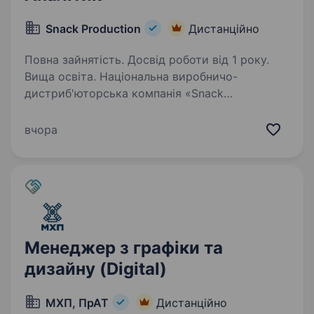
Snack Production
Дистанційно
Повна зайнятість. Досвід роботи від 1 року.
Вища освіта. Національна виробничо-
дистриб'юторська компанія «Snack
Production» — визнаний лідер з 30-річною
історією на ринку снекової продукції з
вчора
відомими брендами «Сан Санич», «Flint»,
«Морські», «Big Bob», «Chipster's»,…
Менеджер з графіки та
дизайну (Digital)
МХП, ПрАТ
Дистанційно