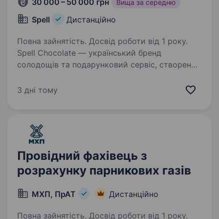
30 000 – 50 000 грн
Вища за середню
Spell
Дистанційно
Повна зайнятість. Досвід роботи від 1 року.
Spell Chocolate — український бренд
солодощів та подарунковий сервіс, створений
у 2016 році. Ми виготовляємо шоколад,
карамель та авторські цукерки з унікальними
3 дні тому
смаками, щоб дарувати емоції, турботу
та натхнення…
Провідний фахівець з
розрахунку парникових газів
МХП, ПрАТ
Дистанційно
Повна зайнятість. Досвід роботи від 1 року.