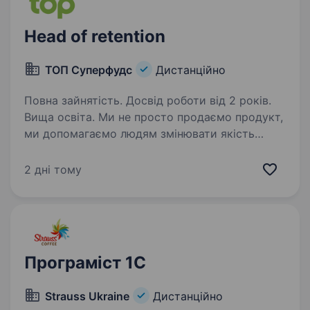
Head of retention
ТОП Суперфудс
Дистанційно
Повна зайнятість. Досвід роботи від 2 років.
Вища освіта. Ми не просто продаємо продукт,
ми допомагаємо людям змінювати якість
життя через комплексний підхід. У нас працює
власний штат професійних нутриціологів, які
2 дні тому
надають консультації зі схуднення,
покращення самопочуття…
Програміст 1C
Strauss Ukraine
Дистанційно