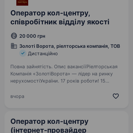
Оператор кол-центру,
співробітник відділу якості
20 000 грн
Золоті Ворота, ріелторська компанія, ТОВ
Дистанційно
Повна зайнятість. Опис вакансіїРіелторськая
Компанія «ЗолотіВорота» — лідер на ринку
нерухомостіУкраїни. 17 років роботи! 15
відділів продажу! 6 офісів у центрі міста! понад
100 співробітників! Сучасна компанія,
вчора
що динамічно…
Оператор кол-центру
(інтернет-провайдер