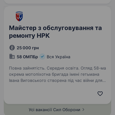
Майстер з обслуговування та
ремонту НРК
25 000 грн
58 ОМПБр
Вся Україна
Повна зайнятість. Середня освіта. Огляд 58-ма
окрема мотопіхотна бригада імені гетьмана
Івана Виговського створена під час війни для
захисту українського народу. Бойовий шлях
підрозділу пройшов через оборону населених
пунктів Донеччини та Луганщини,…
Усі вакансії Сил
Оборони