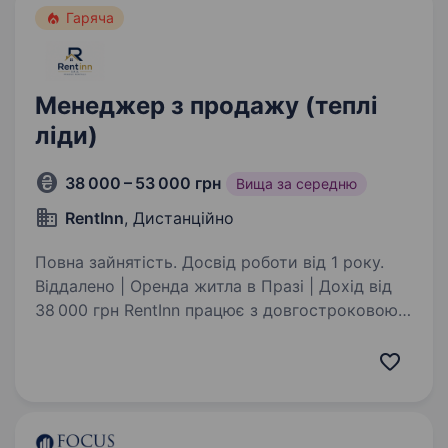
Гаряча
Менеджер з продажу (теплі
ліди)
38 000 – 53 000 грн
Вища за середню
RentInn
, Дистанційно
Повна зайнятість. Досвід роботи від 1 року.
Віддалено | Оренда житла в Празі | Дохід вiд
38 000 грн RentInn працює з довгостроковою
орендою житла в Празі: квартири, кімнати
та об'єкти для проживання. Ми шукаємо
менеджера, який вміє продавати через діалог:
…