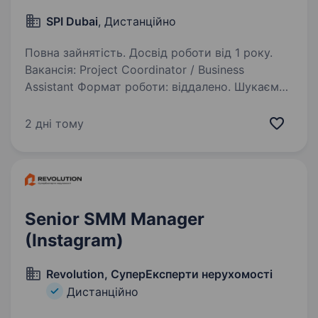
SPI Dubai
, Дистанційно
Повна зайнятість. Досвід роботи від 1 року.
Вакансія: Project Coordinator / Business
Assistant Формат роботи: віддалено. Шукаємо
фахівця, який буде: брати участь у розвитку
проєкту; — координувати робочі процеси; —
2 дні тому
реалізовувати завдання спільно з командою…
Senior SMM Manager
(Instagram)
Revolution, СуперЕксперти нерухомості
Дистанційно