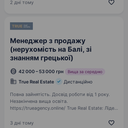
квартири, кімнати та об'єкти для проживання.
2 дні тому
Ми шукаємо менеджера, який вміє продавати
через діалог:…
Менеджер з продажу
(нерухомість на Балі, зі
знанням грецької)
42 000 – 53 000 грн
Вища за середню
True Real Estate
Дистанційно
Повна зайнятість. Досвід роботи від 1 року.
Незакінчена вища освіта.
https://trueagency.online/ True Real Estate: Лідер
у сфері інвестицій в нерухомість Прагнеш
працювати в престижній міжнародній
3 дні тому