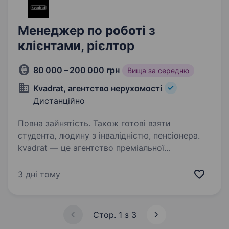
Менеджер по роботі з
клієнтами, рієлтор
80 000 – 200 000 грн
Вища за середню
Kvadrat, агентство нерухомості
Дистанційно
Повна зайнятість. Також готові взяти
студента, людину з інвалідністю, пенсіонера.
kvadrat — це агентство преміальної
нерухомості в місті Києві, на Печерську.
Можлива робота онлайн, повністю віддалено, і
3 дні тому
навіть якщо Ви за кордоном. Що отримуєте
Ви, працюючи з нами? Безкоштовне навчання з
«0»…
Стор. 1 з 3