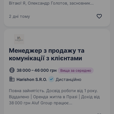
Вітаю! Я, Олександр Голотов, засновник
та директор Агентства LARGOS, запрошую
на посаду КЕРІВНИКА ВІДДІЛУ ПРОДАЖІВ —
2 дні тому
сильного та самодостатнього фахівця
з продажів, який бажає створювати…
Менеджер з продажу та
комунікації з клієнтами
38 000 – 46 000 грн
Вища за середню
Harishon S.R.O.
Дистанційно
Повна зайнятість. Досвід роботи від 1 року.
Віддалено | Оренда житла в Празі | Дохід вiд
38 000 грн Aluf Group працює
з довгостроковою орендою житла в Празі: