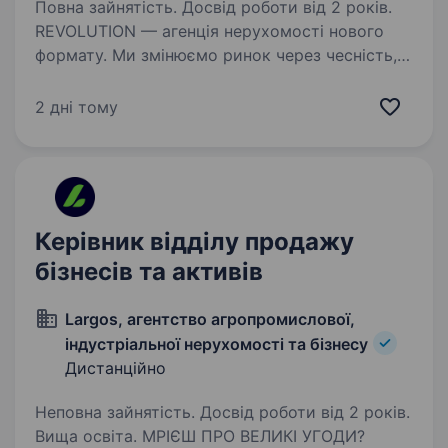
Повна зайнятість. Досвід роботи від 2 років.
REVOLUTION — агенція нерухомості нового
формату. Ми змінюємо ринок через чесність,
прозорість, високий сервіс, системність
та сильну команду професіоналів. Зараз
2 дні тому
ми шукаємо Senior SMM Manager (Instagram) —
людину,…
Керівник відділу продажу
бізнесів та активів
Largos, агентство агропромислової,
індустріальної нерухомості та бізнесу
Дистанційно
Неповна зайнятість. Досвід роботи від 2 років.
Вища освіта. МРІЄШ ПРО ВЕЛИКІ УГОДИ?