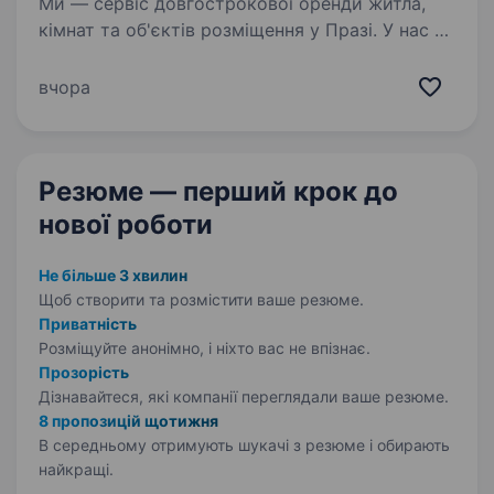
Ми — сервіс довгострокової оренди житла,
кімнат та об'єктів розміщення у Празі. У нас є
стабільний потік заявок, діюча команда
продажів і задача — посилити відділ через
вчора
сильного керівника. Шукаємо Керівника
відділу…
Резюме — перший крок
до
нової роботи
Не більше 3 хвилин
Щоб створити та розмістити ваше
резюме.
Приватність
Розміщуйте анонімно, і ніхто вас не впізнає.
Прозорість
Дізнавайтеся, які компанії переглядали ваше резюме.
8 пропозицій щотижня
В середньому отримують шукачі з резюме і обирають
найкращі.