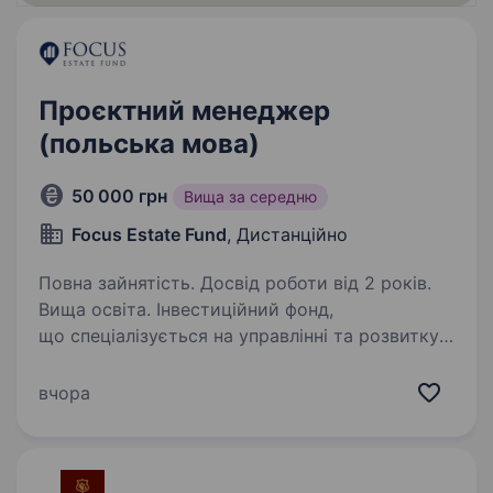
Проєктний менеджер
(польська мова)
50 000 грн
Вища за середню
Focus Estate Fund
, Дистанційно
Повна зайнятість. Досвід роботи від 2 років.
Вища освіта. Інвестиційний фонд,
що спеціалізується на управлінні та розвитку
активів у сфері нерухомості і працює
з проєктами у кількох юрисдикціях
вчора
та фокусується на структурованому підході
до управління, фінансовій прозорості…