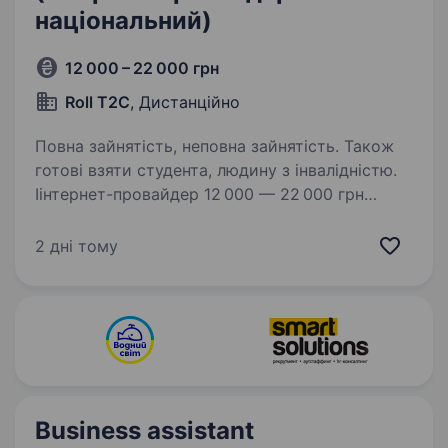
національний)
12 000 – 22 000 грн
Roll T2C
, Дистанційно
Повна зайнятість, неповна зайнятість. Також
готові взяти студента, людину з інвалідністю.
Іінтернет-провайдер 12 000 — 22 000 грн
Дистанційна робота Контакт: Рустам
0992687866 Повна зайнятість, неповна
2 дні тому
зайнятість. Також розглядаємо студентів
та людей з інвалідністю. Особисті якості:
Чесність Доброзичливість…
Business assistant