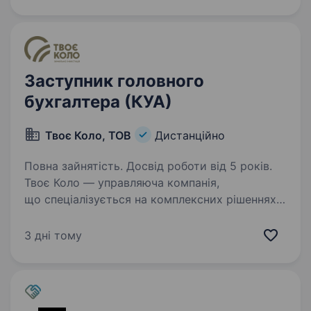
компанії? Відчуваєш втому від одноманітної
офісної рутини та гібридного графіка? Хочеш…
Заступник головного
бухгалтера (КУА)
Твоє Коло, ТОВ
Дистанційно
Повна зайнятість. Досвід роботи від 5 років.
Твоє Коло — управляюча компанія,
що спеціалізується на комплексних рішеннях
інвестування в земельні активи
сільськогосподарського призначення
3 дні тому
Запрошуємо до команди заступника
головного бухгалтера для роботи в Компанії…