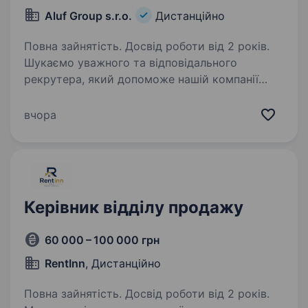
Aluf Group s.r.o.
Дистанційно
Повна зайнятість. Досвід роботи від 2 років.
Шукаємо уважного та відповідального
рекрутера, який допоможе нашій компанії
розвивати команду та підбирати кандидатів на
різні позиції — від офісних до операційних.
вчора
Основні обов’язки: проведення попередніх
телефонних…
Керівник відділу продажу
60 000 – 100 000 грн
RentInn
, Дистанційно
Повна зайнятість. Досвід роботи від 2 років.