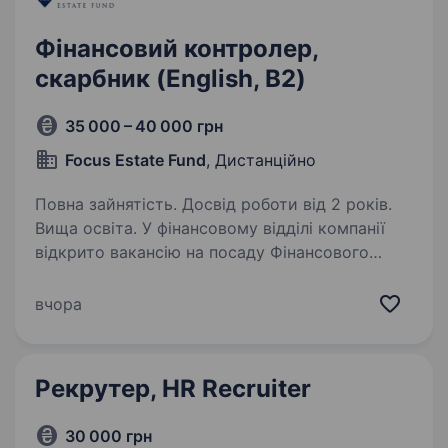
Фінансовий контролер,
скарбник (English, B2)
35 000 – 40 000 грн
Focus Estate Fund
, Дистанційно
Повна зайнятість. Досвід роботи від 2 років.
Вища освіта. У фінансовому відділі компанії
відкрито вакансію на посаду Фінансового
контролера . Основною діяльністю компанії є
залучення інвестицій, підбір об'єктів
вчора
інвестування, стратегічне та операційне
управління об'єктами…
Рекрутер, HR Recruiter
30 000 грн