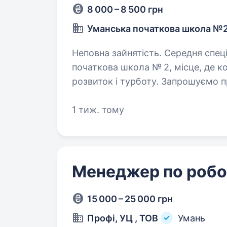
8 000 – 8 500 грн
Уманська початкова школа №
Неповна зайнятість. Середня спеціальна освіта. П
початкова школа № 2, місце, де к
розвиток і турботу. Запрошуємо 
хореографа, інструктора з фізично
1 тиж. тому
Менеджер по робот
15 000 – 25 000 грн
Профі, УЦ , ТОВ
Умань