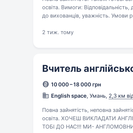
освіта. Вимоги: Відповідальність, дисциплінованість, дбайливе ставлення
до вихованців, уважність. Умови р
вихідні Обов’язки: допомога вихо
підтримка…
2 тиж. тому
Вчитель англійськ
10 000 – 18 000 грн
English space
, Умань,
2,3 км ві
Повна зайнятість, неповна зайняті
освіта. ХОЧЕШ ВИКЛАДАТИ АНГЛІЙСЬКУ І КАЙФУВАТИ ВІД РОБОТИ? ТОДІ
ТОБІ ДО НАС!!! МИ- АНГЛОМОВН