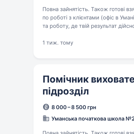
Повна зайнятість. Також готові взяти л
по роботі з клієнтами (офіс в Умані) Шукаєш стабільність, круту ком
та роботу, де твій результат дійс
розширює команду! Ми допомагає
1 тиж. тому
Помічник виховате
підрозділ
8 000 – 8 500 грн
Уманська початкова школа №
Повна зайнятість. Також готові вз