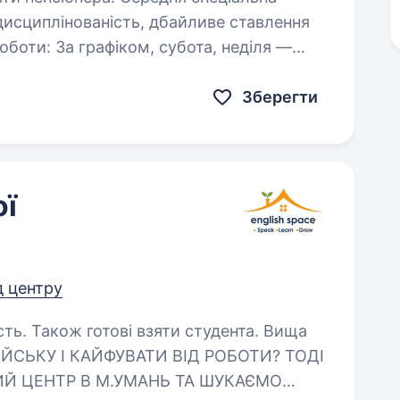
оботи: За графіком, субота, неділя —
вателю по догляду за дітьми, прибирання,
Зберегти
ої
д центру
сть. Також готові взяти студента. Вища
ИЙ ЦЕНТР В М.УМАНЬ ТА ШУКАЄМО