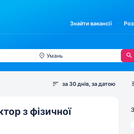
Знайти
вакансії
Роз
за 30 днів, за датою
тор з фізичної
З