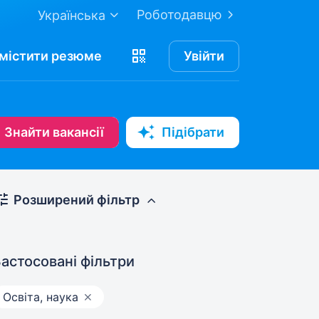
Роботодавцю
Українська
містити
резюме
Увійти
Знайти вакансії
Підібрати
Розширений фільтр
астосовані фільтри
Освіта, наука