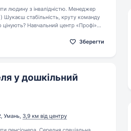
юдину з інвалідністю. Менеджер
анду
но цінують? Навчальний центр «Профі»
мо бізнесу та спеціалістам працювати…
Зберегти
ля у дошкільний
2
, Умань,
3,9 км від центру
яти пенсіонера. Середня спеціальна