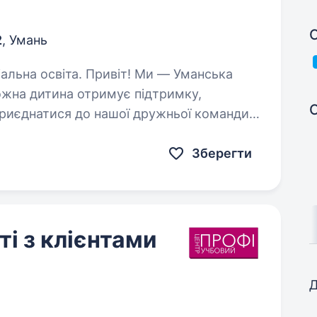
С
2
, Умань
ривіт! Ми — Уманська
ожна дитина отримує підтримку,
приєднатися до нашої дружньої команди
ї культури, керівника гуртка…
Зберегти
і з клієнтами
Д