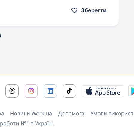
ДЛЯ РОБОТИ З ДІТЬМИ (6−12 РОКІВ) ТА
 Досвід…
Зберегти
?
ра
Новини Work.ua
Допомога
Умови використ
роботи №1 в Україні.