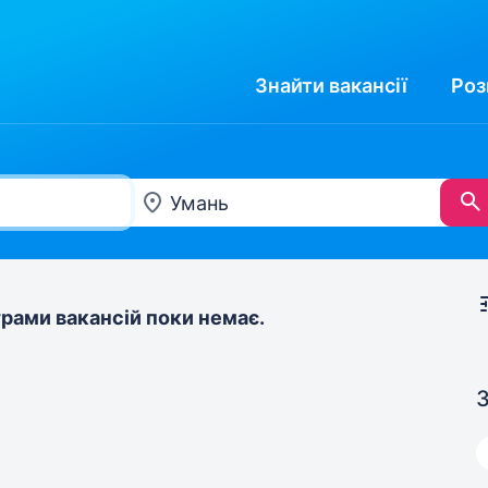
Знайти
вакансії
Роз
рами вакансій поки немає.
З