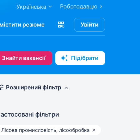
Роботодавцю
Українська
містити
резюме
Увійти
Знайти вакансії
Підібрати
Розширений фільтр
астосовані фільтри
Лісова промисловість, лісообробка