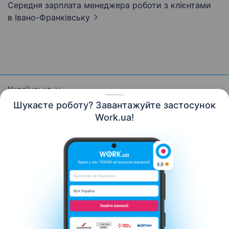
Середня зарплата менеджера роботи з клієнтами
в Івано-Франківську
Українська
Шукаєте роботу? Завантажуйте застосунок
Work.ua!
Ресурси
Контакти
Про нас
Кар’єра
Новини Work.ua
Допомога
Умови використання
Роботодавцю