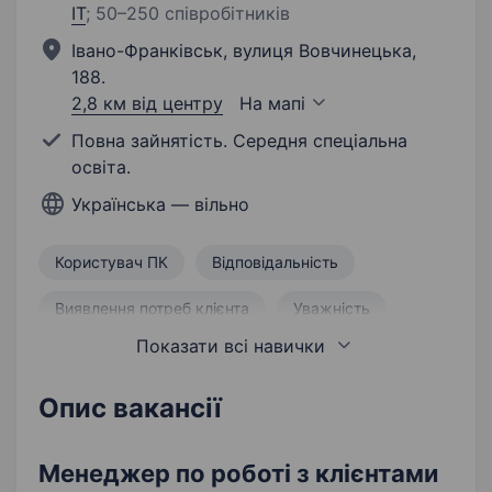
IT
;
50–250 співробітників
Івано-Франківськ, вулиця Вовчинецька,
188.
2,8 км від центру
На мапі
Повна зайнятість. Середня спеціальна
освіта.
Українська — вільно
Користувач ПК
Відповідальність
Виявлення потреб клієнта
Уважність
Показати всі навички
Продаж
Оформлення документації
Розвиток продажу
Відкритість
Опис вакансії
Комунікабельність
Менеджер по роботі з клієнтами