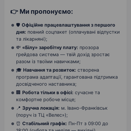
👉 Ми пропонуємо:
🛡️
Офіційне працевлаштування з першого
дня:
повний соцпакет (оплачувані відпустки
та лікарняні);
💸
«Білу» заробітну плату:
прозора
грейдова система — твій дохід зростає
разом із твоїми навичками;
🎓
Навчання та розвиток:
створена
програма адаптації, гарантована підтримка
досвідченого наставника;
🏢
Робота тільки в офісі:
сучасне та
комфортне робоче місце;
📍
Зручна локація:
м. Івано-Франківськ
(поруч із ТЦ «Велес»);
⏰
Стабільний графік:
Пн-Пт з 09:00 до
18:00 (субота та неділя — вихідні).