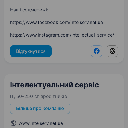
Наші соцмережі:
https://www.facebook.com/intelserv.net.ua
https://www.instagram.com/intellectual_service/
Відгукнутися
Facebook shar
Threads
Інтелектуальний сервіс
IT
,
50–250 співробітників
Більше про компанію
www.intelserv.net.ua