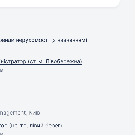
оренди нерухомості (з навчанням)
ністратор (ст. м. Лівобережна)
їв
anagement, Київ
ор (центр, лівий берег)
їв