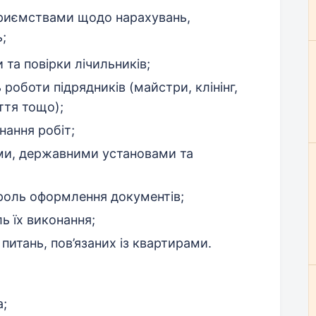
приємствами щодо нарахувань,
;
 та повірки лічильників;
роботи підрядників (майстри, клінінг,
ття тощо);
нання робіт;
ами, державними установами та
роль оформлення документів;
ь їх виконання;
питань, пов’язаних із квартирами.
а;