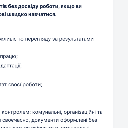
ів без досвіду роботи, якщо ви
тові швидко навчатися.
жливістю перегляду за результатами
впрацю;
даптації;
ат своєї роботи;
контролем: комунальні, організаційні та
я своєчасно, документи оформлені без
виконуються якісно та в установлені