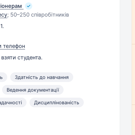
сіонерам
есу
;
50–250 співробітників
1.
и телефон
 взяти студента.
ть
Здатність до навчання
Ведення документації
адачності
Дисциплінованість