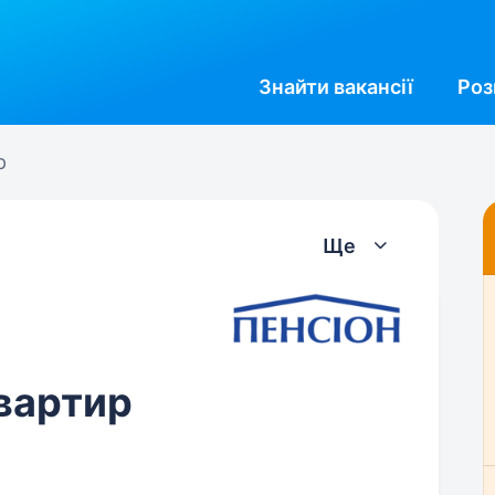
Знайти
вакансії
Роз
р
Ще
вартир