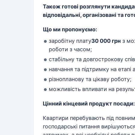
Також готові розглянути кандидат
відповідальні, організовані та го
Що ми пропонуємо:
заробітну плату
30 000 грн
з мо
роботи з часом;
стабільну та довгострокову спі
навчання та підтримку на етапі а
різнопланову та цікаву роботу;
можливість впливати на результ
Цінний кінцевий продукт посади:
Квартири перебувають під повним 
господарські питання вирішуютьс
затримок, а всі необхідні роботи 