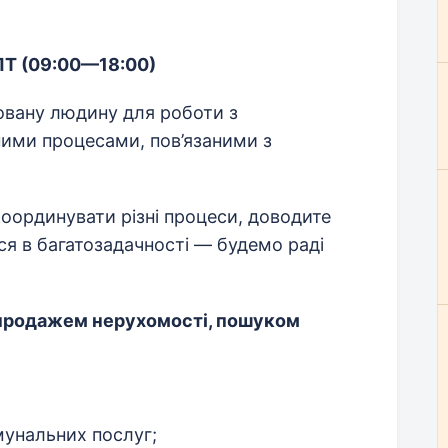
-ПТ (09:00—18:00)
овану людину для роботи з
ними процесами, пов’язаними з
оординувати різні процеси, доводите
ся в багатозадачності — будемо раді
з продажем нерухомості, пошуком
мунальних послуг;