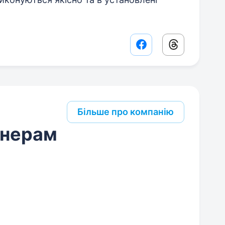
Facebook share lin
Threads sha
Більше про компанію
онерам