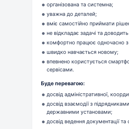
організована та системна;
уважна до деталей;
вміє самостійно приймати рішен
не відкладає задачі та доводить
комфортно працює одночасно з
швидко навчається новому;
впевнено користується смартф
сервісами.
Буде перевагою:
досвід адміністративної, коорд
досвід взаємодії з підрядника
державними установами;
досвід ведення документації та о