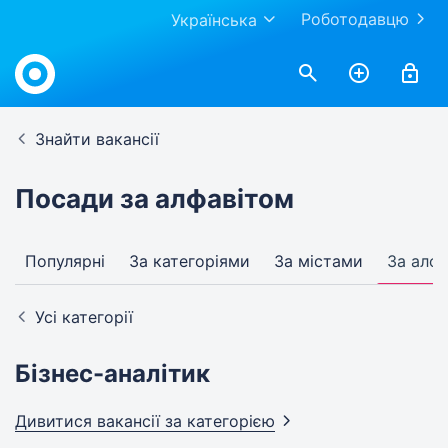
Роботодавцю
Українська
Знайти вакансії
Посади за алфавітом
Популярні
За категоріями
За містами
За алф
Усі категорії
Бізнес-аналітик
Дивитися вакансії за
категорією