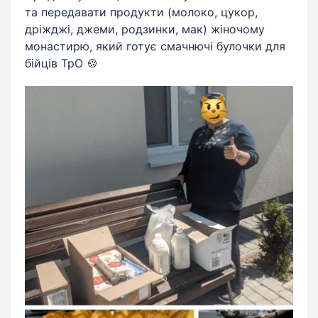
та передавати продукти (молоко, цукор,
дріжджі, джеми, родзинки, мак) жіночому
монастирю, який готує смачнючі булочки для
бійців ТрО 🍪