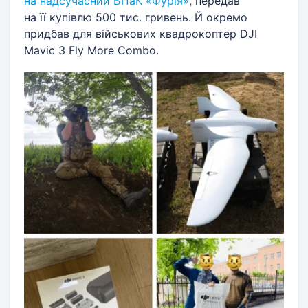
на надсучасний БПаК «Фурія»
, передав
на її купівлю 500 тис. гривень. Й окремо
придбав для військових квадрокоптер DJI
Mavic 3 Fly More Combo.