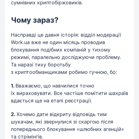
сумнівних криптобіржовиків.
Чому зараз?
Насправді це давня історія: відділ модерації
Work.ua вже не один місяць проводив
блокування подібних компаній у тихому
режимі, паралельно досліджуючи проблему.
Та наразі тиху боротьбу
з криптообманщиками робимо гучною, бо:
1.
Вважаємо, що навчилися точно
їх вираховувати. Все частіше помітити шахраїв
вдається ще на етапі реєстрації.
2.
Хочемо дати відкриту відповідь тим
шукачам, які звернулися зі скаргою після
попереднього блокування «шлюбних агенцій»
та стрімінгів.