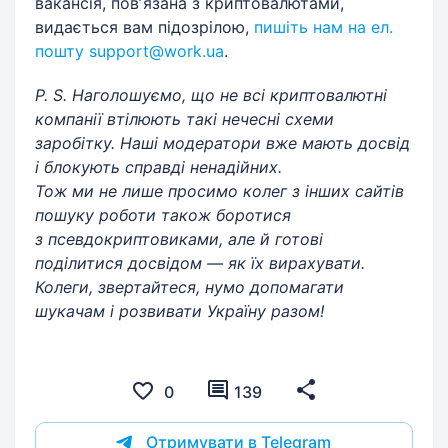
вакансія, повʼязана з криптовалютами,
видається вам підозрілою,
пишіть нам на ел.
пошту
support@work.ua
.
P. S. Наголошуємо, що не всі криптовалютні
компанії втілюють такі нечесні схеми
заробітку. Наші модератори вже мають досвід
і блокують справді ненадійних.
Тож ми не лише просимо колег з інших сайтів
пошуку роботи також боротися
з псевдокриптовиками, але й готові
поділитися досвідом — як їх вирахувати.
Колеги, звертайтеся, нумо допомагати
шукачам і розвивати Україну разом!
0
139
Отримувати в Telegram