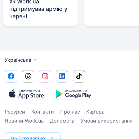
як Work.ua
підтримував армію у
червні
Українська
Ресурси
Контакти
Про нас
Кар’єра
Новини Work.ua
Допомога
Умови використання
Роботодавцю