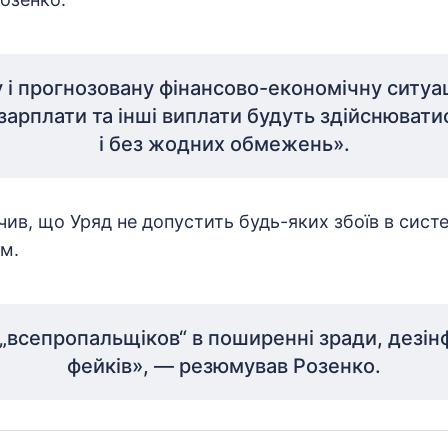
і прогнозовану фінансово-економічну ситуацію
 зарплати та інші виплати будуть здійснювати
і без жодних обмежень».
чив, що Уряд не допустить будь-яких збоїв в сист
м.
„всепропальщіков“ в поширенні зради, дезін
фейків», — резюмував Розенко.