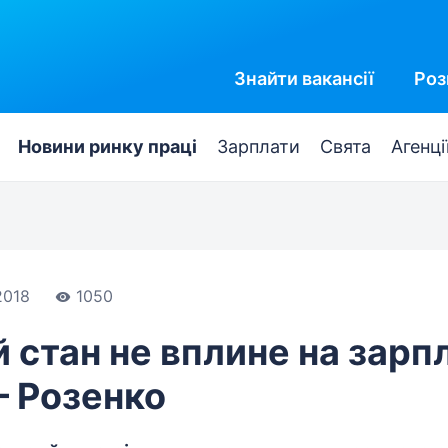
Знайти
вакансії
Роз
Новини ринку праці
Зарплати
Свята
Агенці
2018
1050
 стан не вплине на зарпл
— Розенко