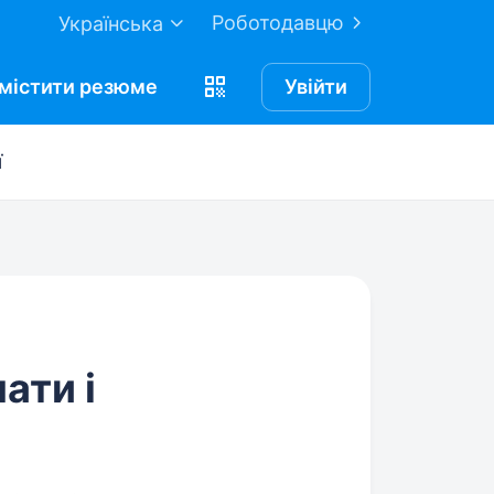
Роботодавцю
Українська
містити
резюме
Увійти
ї
ати і