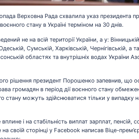
топада Верховна Рада схвалила указ президента п
оєнного стану в Україні терміном на 30 днів.
дений не на всій території України, а у: Вінницькій
Одеській, Сумській, Харківській, Чернігівській, а 
рсонській областях та внутрішніх водах України А
ього рішення президент Порошенко запевнив, що о
рава громадян в період дії воєнного стану обмежен
го стану можуть здійснюватися тільки у випадку на
 вплине і на стабільність виплат зарплат, пенсій, с
 на своїй сторінці у Facebook написав Віце-прем’є
озенко: