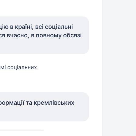
 в країні, всі соціальні
ся вчасно, в повному обсязі
емі соціальних
формації та кремлівських