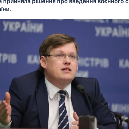
 прийняла рішення про введення воєнного с
їни.