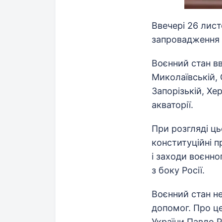
Ввечері 26 лис
запровадження в
Воєнний стан вве
Миколаївській, 
Запорізькій, Хе
акваторії.
При розгляді ц
конституційні п
і заходи воєнно
з боку Росії.
Воєнний стан не
допомог. Про це
України Павло Р