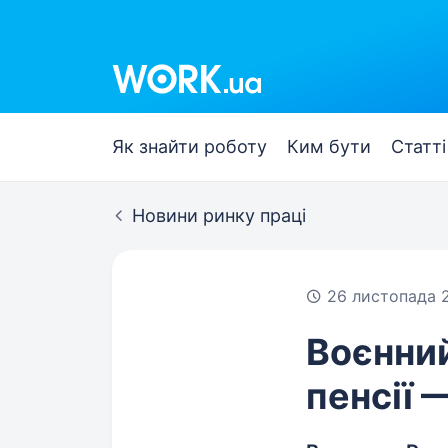
Work.ua
Як знайти роботу
Ким бути
Статті
Новини ринку праці
26 листопада 
Воєнний
пенсії 