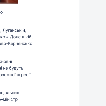
ро
, Луганській,
також Донецькій,
зово-Керченської
сновні
і не будуть,
земної агресії
оціальних
р-міністр