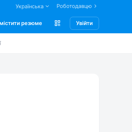
Роботодавцю
Українська
містити
резюме
Увійти
ї