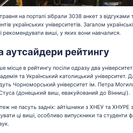
7 травня на порталі зібрали 3038 анкет з відгуками 
нтів українських університетів. Загалом українські
і рекомендувати виші, у яких вони навчалися.
а аутсайдери рейтингу
е місце в рейтингу посіли одразу два університет
демія та Український католицький університет. Да
дуть Чорноморський університет ім. Петра Могили
 Стуса (донецький виш, евакуйований до Вінниці).
 теж не пасуть задніх: айтішники з ХНЕУ та ХНУРЕ
увати ці виші, особливо випускники та студенти 
аук.