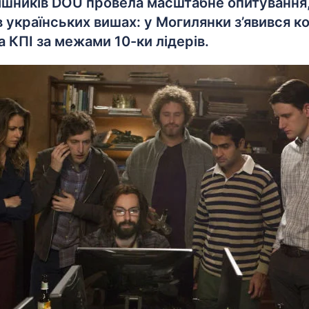
тішників DOU провела масштабне опитування
 в українських вишах: у Могилянки з’явився к
а КПІ за межами 10-ки лідерів.