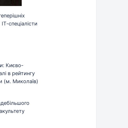
теперішніх
 ІТ-спеціалісти
и: Києво-
лі в рейтингу
 (м. Миколаїв)
 здебільшого
факультету