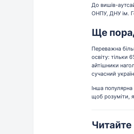
До вишів-аутса
ОНПУ, ДНУ ім. Г
Ще пора
Переважна біль
освіту: тільки 
айтішники нагол
сучасний україн
Інша популярна 
щоб розуміти, я
Читайте