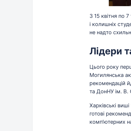
З 15 квітня по 
і колишніх студе
не надто схильн
Лідери т
Цього року перш
Могилянська ака
рекомендацій й
та ДонНУ ім. В.
Харківські виші
готові рекоменд
комп’ютерних н