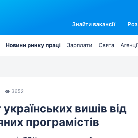
Знайти
вакансії
Роз
Новини ринку праці
Зарплати
Свята
Агенці
3652
 українських вишів від
яних програмістів