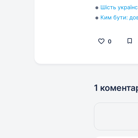
Шість українс
Ким бути: до
0
1 комента