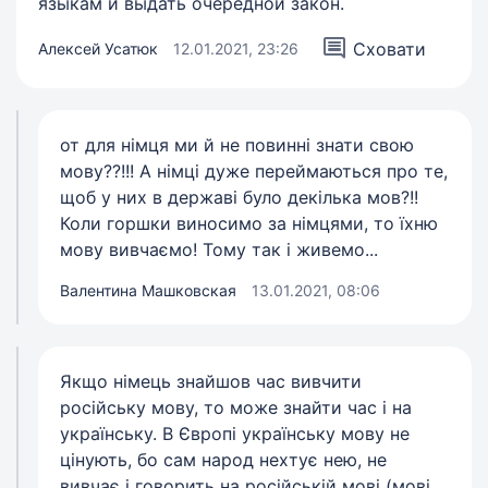
языкам и выдать очередной закон.
Сховати
Алексей Усатюк
12.01.2021, 23:26
от для німця ми й не повинні знати свою
мову??!!! А німці дуже переймаються про те,
щоб у них в державі було декілька мов?!!
Коли горшки виносимо за німцями, то їхню
мову вивчаємо! Тому так і живемо...
Валентина Машковская
13.01.2021, 08:06
Якщо німець знайшов час вивчити
російську мову, то може знайти час і на
українську. В Європі українську мову не
цінують, бо сам народ нехтує нею, не
вивчає і говорить на російській мові (мові