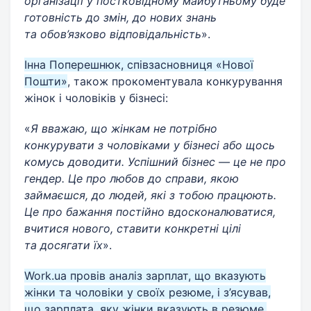
організації у постковідному майбутньому буде
готовність до змін, до нових знань
та обов’язково відповідальність
».
Інна Поперешнюк, співзасновниця «Нової
Пошти»
, також прокоментувала конкурування
жінок і чоловіків у бізнесі:
«
Я вважаю, що жінкам не потрібно
конкурувати з чоловіками у бізнесі або щось
комусь доводити. Успішний бізнес — це не про
гендер. Це про любов до справи, якою
займаєшся, до людей, які з тобою працюють.
Це про бажання постійно вдосконалюватися,
вчитися нового, ставити конкретні цілі
та досягати їх
».
Work.ua провів аналіз зарплат, що вказують
жінки та чоловіки у своїх резюме, і з’ясував,
що зарплата, яку жінки вказують в резюме,