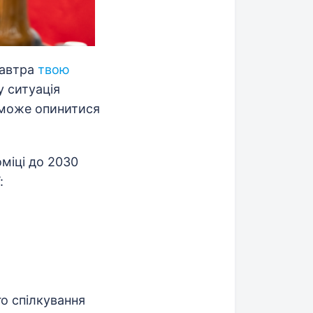
завтра
твою
 ситуація
 може опинитися
оміці до 2030
:
о спілкування