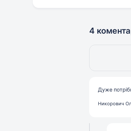
4 комента
Дуже потріб
Никорович О