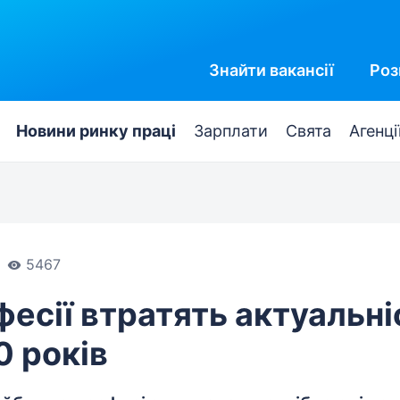
Знайти
вакансії
Роз
Новини ринку праці
Зарплати
Свята
Агенці
5467
фесії втратять актуальні
0 років