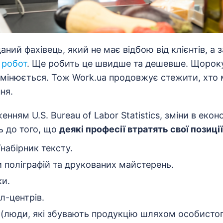
аний фахівець, який не має відбою від клієнтів, а 
 робот
. Ще робить це швидше та дешевше. Щороку
 змінюється. Тож Work.ua продовжує стежити, хто
ня.
енням U.S. Bureau of Labor Statistics, зміни в екон
ь до того, що
деякі професії втратять свої позиції
набірник тексту.
 поліграфій та друкованих майстерень.
и.
л-центрів.
(люди, які збувають продукцію шляхом особистог