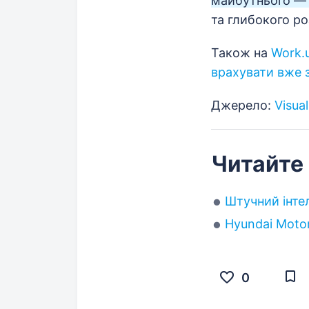
майбутнього — 
та глибокого ро
Також на
Work.
врахувати вже 
Джерело:
Visual
Читайте
Штучний інте
Hyundai Moto
0