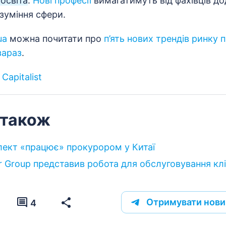
освіта
.
Нові професії
вимагатимуть від фахівців до
зуміння сфери.
ua
можна почитати про
п’ять нових трендів ринку пр
зараз
.
 Capitalist
 також
лект «працює» прокурором у Китаї
r Group представив робота для обслуговування клі
Отримувати нови
4