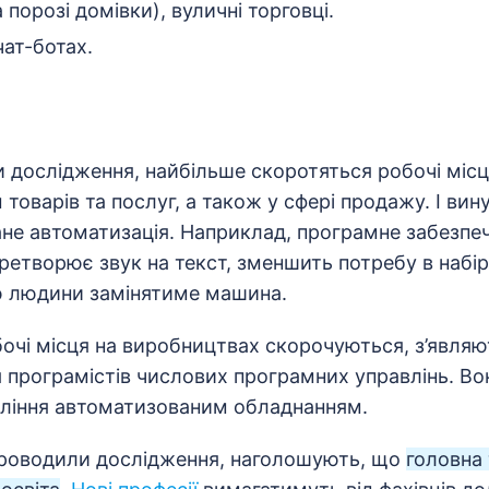
 порозі домівки), вуличні торговці.
ат-ботах.
 дослідження, найбільше скоротяться робочі місця
товарів та послуг, а також у сфері продажу. І ви
не автоматизація. Наприклад, програмне забезпеч
етворює звук на текст, зменшить потребу в набір
ю людини замінятиме машина.
бочі місця на виробництвах скорочуються, з’являю
 програмістів числових програмних управлінь. В
ління автоматизованим обладнанням.
 проводили дослідження, наголошують, що
головна 