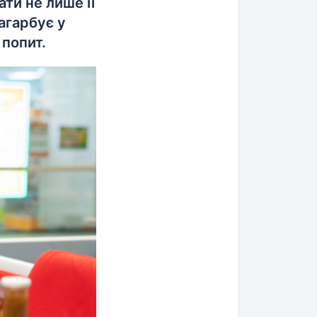
ти не лише її
агарбує у
 попит.