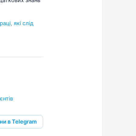
даткових знань
аці, які слід
єнтів
ни в Telegram