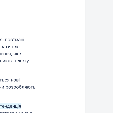
, пов’язані
нуватицею
ення, яке
никах тексту.
ться нові
они розробляють
тенденція