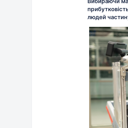
Вибираючи ма
прибутковість
людей частину