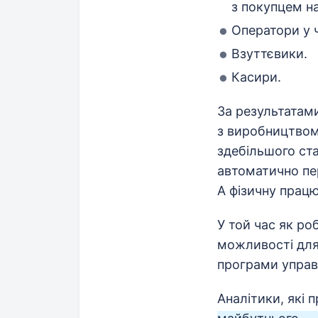
з покупцем на
Оператори у ч
Взуттєвики.
Касири.
За результатами
з виробництвом 
здебільшого ста
автоматично пер
А фізичну прац
У той час як ро
можливості для
програми управ
Аналітики, які