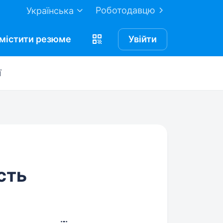
Роботодавцю
Українська
містити
резюме
Увійти
ї
сть