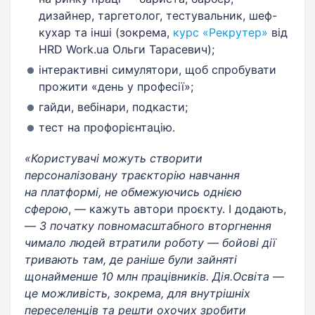
дизайнер, таргетолог, тестувальник, шеф-
кухар та інші (зокрема,
курс «Рекрутер»
від
HRD Work.ua Ольги Тарасевич);
інтерактивні симулятори, щоб спробувати
прожити «день у професії»;
гайди, вебінари, подкасти;
тест на профорієнтацію.
«Користувачі можуть створити
персоналізовану траєкторію навчання
на платформі, не обмежуючись однією
сферою
, — кажуть автори проєкту. І додають,
—
З початку повномасштабного вторгнення
чимало людей втратили роботу — бойові дії
тривають там, де раніше були зайняті
щонайменше 10 млн працівників. Дія.Освіта —
це можливість, зокрема, для внутрішніх
переселенців та решти охочих зробити