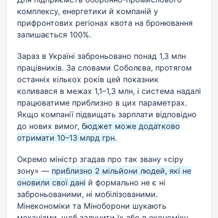
комплексу, енергетики й компаній у
прифронтових регіонах квота на бронювання
залишається 100%.
Зараз в Україні заброньовано понад 1,3 млн
працівників. За словами Соболєва, протягом
останніх кількох років цей показник
коливався в межах 1,1–1,3 млн, і система надалі
працюватиме приблизно в цих параметрах.
Якщо компанії підвищать зарплати відповідно
до нових вимог,
бюджет може додатково
отримати 10–13 млрд грн
.
Окремо міністр згадав про так звану «сіру
зону» —
приблизно 2 мільйони людей, які не
оновили свої дані
й формально не є ні
заброньованими, ні мобілізованими.
Мінекономіки та Міноборони шукають
механізми, щоб залучити їх або в економіку,