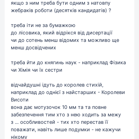
якщо з ним треба бути одним з натовпу
жебраків роботи (десятків кандидатів) ?
треба іти не за бумажкою
до лісовика, який відрікся від дисертації
чи до сотень менш відомих та можливо ще
менш досвідчених
треба йти до княгинь наук - наприклад Фізика
чи Хімія чи їх сестри
відчайдушні ідуть до королев стихій,
наприклад до однієї з найстарших - Королеви
Висоти
вона дає мотузочок 10 мм та та повне
забезпечення тим хто з нею ходить за межу
з ... особливостей - тих хто перестав її
поважати, навіть лише подумки - не кажучи
нікому