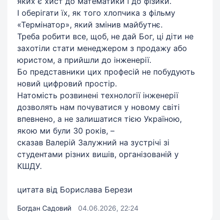
яких є хист до математики і до фізики.
І оберігати їх, як того хлопчика з фільму
«Термінатор», який змінив майбутнє.
Треба робити все, щоб, не дай Бог, ці діти не
захотіли стати менеджером з продажу або
юристом, а прийшли до інженерії.
Бо представники цих професій не побудують
новий цифровий простір.
Натомість розвинені технології інженерії
дозволять нам почуватися у новому світі
впевнено, а не залишатися тією Україною,
якою ми були 30 років, –
сказав Валерій Залужний на зустрічі зі
студентами різних вишів, організованій у
КШДУ.
цитата від Борислава Берези
Богдан Садовий
04.06.2026, 22:24