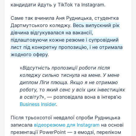
кандидати йдуть у TikTok та Instagram.
Саме так вчинила Аня Рудницька, студентка
Дартмутського коледжу.
Весь випускний рік
дівчина відгукувалася на вакансії,
підлаштовуючи кожне резюме і супровідний
лист під конкретну пропозицію, і не отримала
жодного оферу
.
«
Відсутність пропозиції роботи після
коледжу сильно тиснула на мене. У мене
диплом Ліги плюща. Якщо я не отримаю
роботу, то який сенс у всіх цих інвестиціях
в освіту?
», — розповідала вона в інтервʼю
Business Insider
.
Після трьохсотої невдалої спроби Рудницька
записала
відеорезюме для Instagram
на основі
презентації PowerPoint — з емодзі, переліком