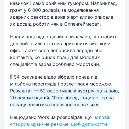
навичок і самоіронічним гумором. Наприклад,
грант у 6 000 доларів за моделювання
ядерних реакторів вона жартівливо описала
як досвід роботи «як в Оппенгеймера».
Наприкінці відео дівчина зізналася, що любить
діловий стиль і готова приносити випічку в
офіс. Також вона попросила поради або
контактів, бо ринок праці для молодих
спеціалістів зараз особливо жорсткий.
Її 94-секундне відео зібрало понад пів
мільйона переглядів і розлетілося мережею.
Результат — 52 неформальні зустрічі за кавою,
20 рекомендацій, 10 співбесід і один офер на
посаду аналітика сонячної енергетики
.
Нещодавно Work.ua розповідав, що
чоловік
створив музичне резюме, щоб допомогти