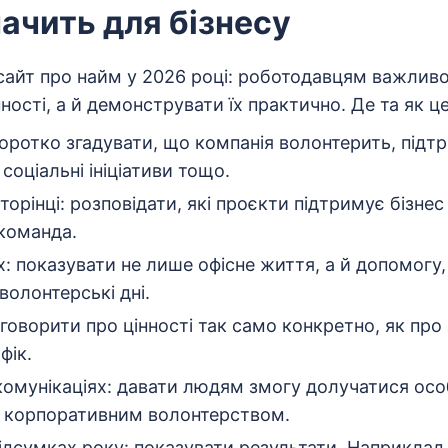
ачить для бізнесу
сайт про найм у 2026 році: роботодавцям важливо
ності, а й демонструвати їх практично. Де та як ц
коротко згадувати, що компанія волонтерить, під
соціальні ініціативи тощо.
торінці: розповідати, які проєкти підтримує бізнес 
команда.
 показувати не лише офісне життя, а й допомогу,
волонтерські дні.
: говорити про цінності так само конкретно, як про
фік.
 комунікаціях: давати людям змогу долучатися осо
 корпоративним волонтерством.
підсумках року: показувати результати. Наприклад,