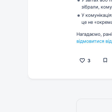
зібрали, ком
У комунікація
це не «окрема
Нагадаємо, ран
відмовитися від
3