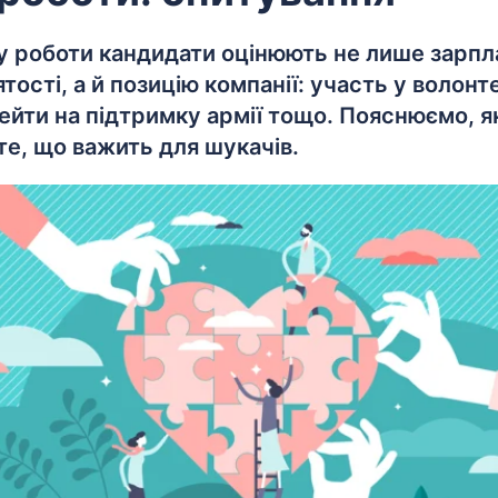
у роботи кандидати оцінюють не лише зарпла
ятості, а й позицію компанії: участь у волон
ейти на підтримку армії тощо. Пояснюємо, як 
те, що важить для шукачів.