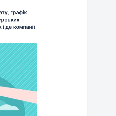
ту, графік
терських
і де компанії