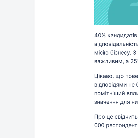
40% кандидатів 
відповідальніст
місію бізнесу. 
важливим, а 2
Цікаво, що пове
відповідями не 
помітніший впли
значення для ни
Про це свідчит
000 респонденті