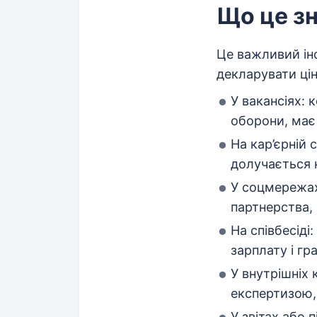
Що це зн
Це важливий ін
декларувати цін
У вакансіях: 
оборони, має 
На кар’єрній с
долучається 
У соцмережах:
партнерства, 
На співбесіді
зарплату і гра
У внутрішніх
експертизою,
У звітах або 