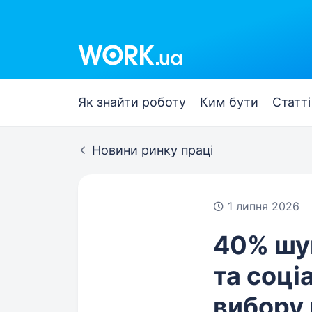
Work.ua
Як знайти роботу
Ким бути
Статті
Новини ринку праці
1 липня 2026
40% шук
та соці
вибору 