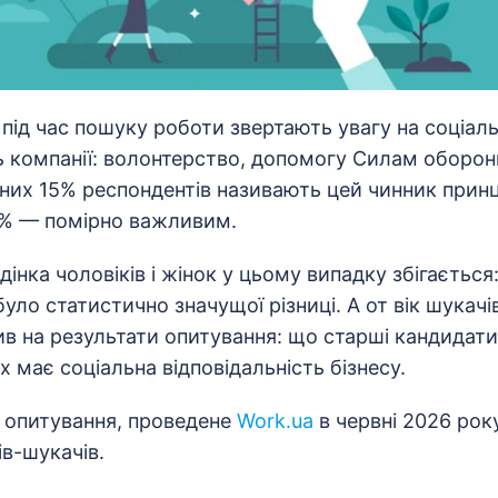
під час пошуку роботи звертають увагу на соціал
ь компанії: волонтерство, допомогу Силам оборони
З них 15% респондентів називають цей чинник прин
5% — помірно важливим.
дінка чоловіків і жінок у цьому випадку збігається:
було статистично значущої різниці. А от вік шукачі
в на результати опитування: що старші кандидати
х має соціальна відповідальність бізнесу.
ь опитування, проведене
Work.ua
в червні 2026 рок
в-шукачів.