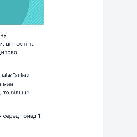
ьну
, цінності та
ципово
 між їхніми
в мав
, то більше
у серед понад 1