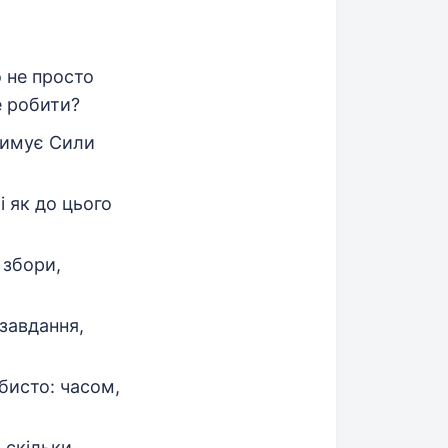
 не просто
е робити?
тримує Сили
і як до цього
 збори,
 завдання,
бисто: часом,
 скільки