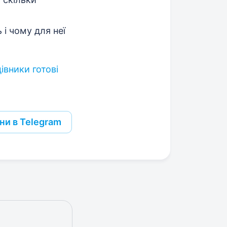
 і чому для неї
івники готові
ни в Telegram