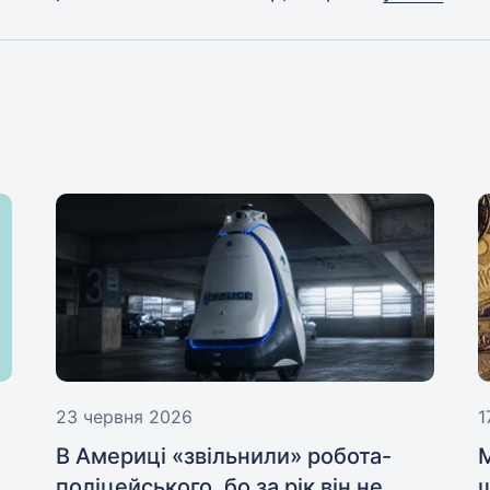
23 червня 2026
1
В Америці «звільнили» робота-
поліцейського, бо за рік він не
щ