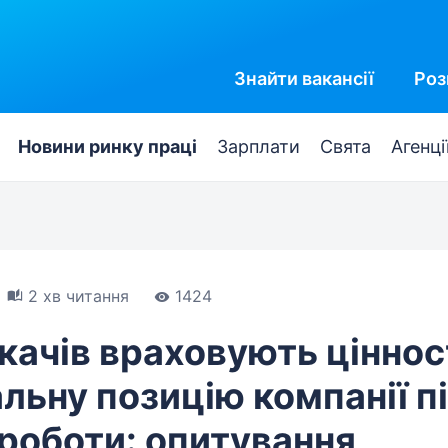
Знайти
вакансії
Роз
Новини ринку праці
Зарплати
Свята
Агенці
2 хв читання
1424
ачів враховують ціннос
альну позицію компанії п
роботи: опитування