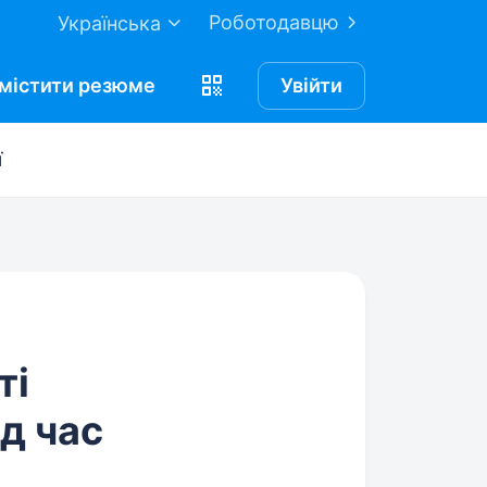
Роботодавцю
Українська
містити
резюме
Увійти
ї
ті
ід час