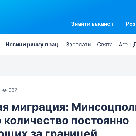
Знайти
вакансії
Роз
Новини ринку праці
Зарплати
Свята
Агенці
967
ая миграция: Минсоцпол
 количество постоянно
ющих за границей