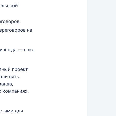
тельской
еговоров;
ереговоров на
и когда — пока
тный проект
али пять
манда,
х компаниях.
стями для