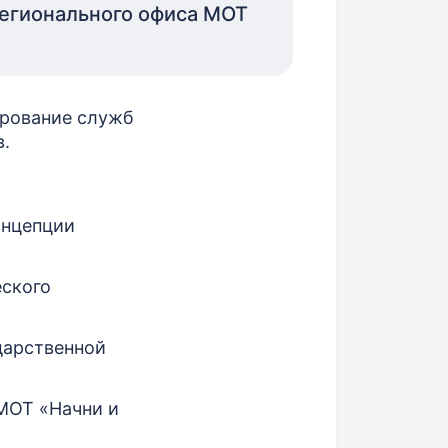
регионального офиса МОТ
ирование служб
.
онцепции
еского
дарственной
 МОТ «Начни и