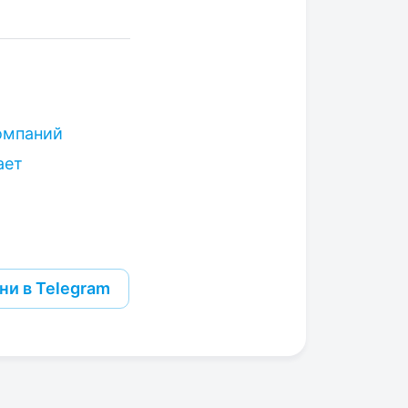
омпаний
ает
ни в Telegram