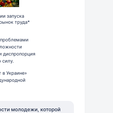
ии запуска
рынок труда*
и проблемами
сложности
 и диспропорция
 силу.
 в Украине»
дународной
ности молодежи, которой