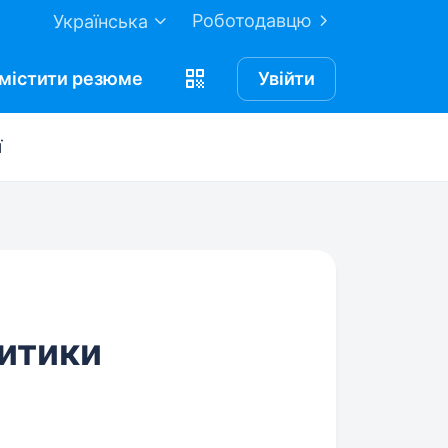
Роботодавцю
Українська
містити
резюме
Увійти
ї
итики