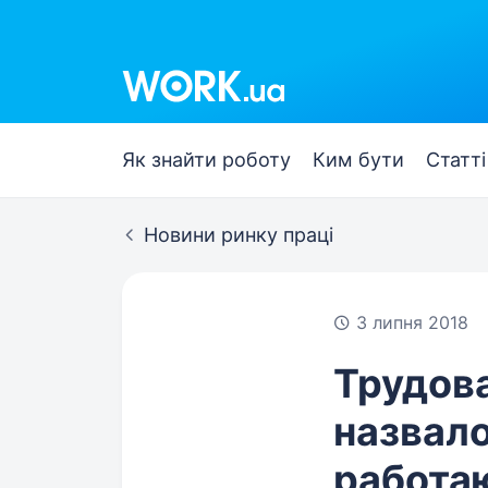
Work.ua
Як знайти роботу
Ким бути
Статті
Новини ринку праці
3 липня 2018
Трудов
назвало
работа