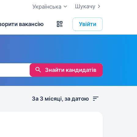
Шукачу
Українська
ворити вакансію
Увійти
Знайти кандидатів
За 3 місяці, за датою