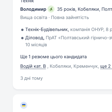
Технік
Володимир
35 років
,
Кобеляки, Пол
Вища освіта · Повна зайнятість
Технік-Будівельник,
компанія ОНУР, 8 р
Діловод,
ПрАТ «Полтавський гірничо-з
10 місяців
Ще 1 резюме цього кандидата
Водій кат. В
, Кобеляки, Кременчук
,
ще 2
3 дні тому