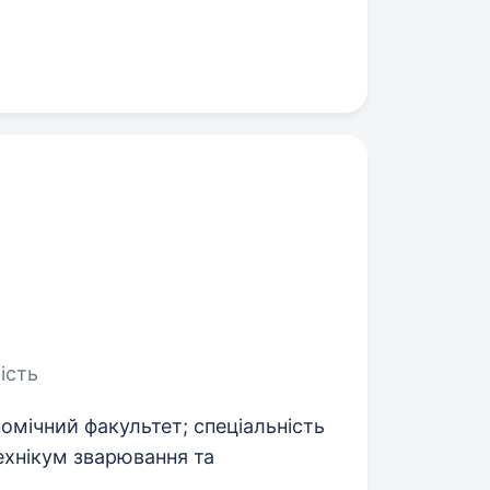
ість
номічний факультет; спеціальність
ехнікум зварювання та