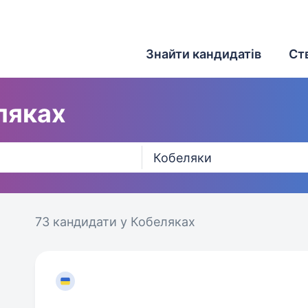
Знайти кандидатів
Ст
ляках
73 кандидати
у Кобеляках