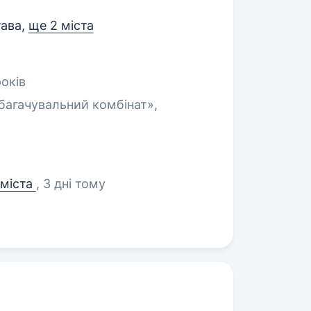
тава
,
ще 2 міста
оків
багачувальний комбінат»,
 міста
, 3 дні тому