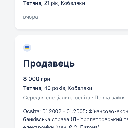
Тетяна
,
21 рік
,
Кобеляки
вчора
Продавець
8 000 грн
Тетяна
,
40 років
,
Кобеляки
Середня спеціальна освіта · Повна зайнят
Освіта: 01.2002 - 01.2005: Фінансово-еко
банківська справа (Дніпропетровський т
електроніки імені Є.О. Патона).