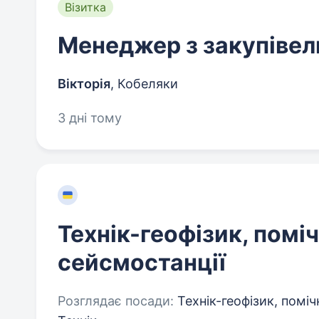
Візитка
Менеджер з закупівел
Вікторія
,
Кобеляки
3 дні тому
Технік-геофізик, помі
сейсмостанції
Розглядає посади:
Технік-геофізик, поміч