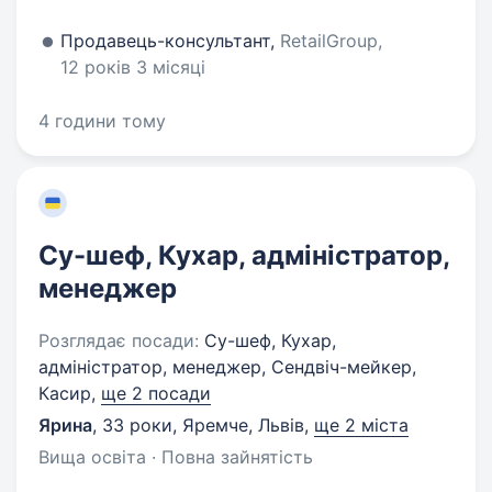
Продавець-консультант,
RetailGroup,
12 років 3 місяці
4 години тому
Су-шеф, Кухар, адміністратор,
менеджер
Розглядає посади:
Су-шеф, Кухар,
адміністратор, менеджер, Сендвіч-мейкер,
Касир,
ще 2 посади
Ярина
,
33 роки
,
Яремче, Львів
,
ще 2 міста
Вища освіта · Повна зайнятість