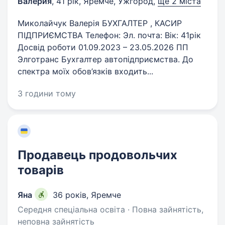
Валерия
,
41 рік
,
Яремче, Ужгород
,
ще 2 міста
Миколайчук Валерія БУХГАЛТЕР , КАСИР
ПІДПРИЄМСТВА Телефон: Эл. почта: Вік: 41рік
Досвід роботи 01.09.2023 – 23.05.2026 ПП
Элготранс Бухгалтер автопідприємства. До
спектра моїх обов’язків входить...
3 години тому
Продавець продовольчих
товарів
Яна
36 років
,
Яремче
Середня спеціальна освіта · Повна зайнятість,
неповна зайнятість