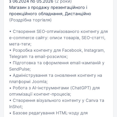
з 06.2024 по 05.2026
(2 роки)
Магазин з продажу презентаційного і
проекційного обладнання, Дистанційно
(Роздрібна торгівля)
• Створення SEO-оптимізованого контенту для
e-commerce сайту: описи товарів, SEO-статті,
мета-теги;
• Розробка контенту для Facebook, Instagram,
Telegram та email-розсилок;
• Підготовка та оформлення email-кампаній у
SendPulse;
• Адміністрування та оновлення контенту на
платформі Joomla;
• Робота з AI-інструментами (ChatGPT) для
оптимізації контент-процесів;
• Створення візуального контенту у Canva та
InShot;
• Базове редагування HTML-коду для