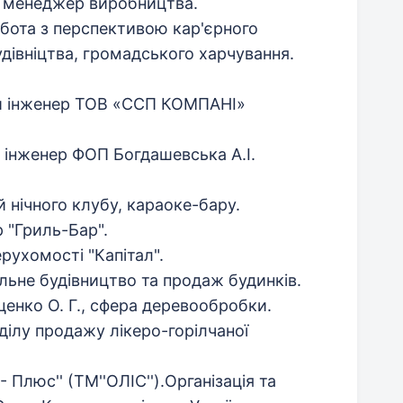
т, менеджер виробництва.
обота з перспективою кар'єрного
удівніцтва, громадського харчування.
ий інженер ТОВ «ССП КОМПАНІ»
 інженер ФОП Богдашевська А.І.
 нічного клубу, караоке-бару.
 "Гриль-Бар".
ерухомості "Капітал".
альне будівництво та продаж будинків.
енко О. Г., сфера деревообробки.
дділу продажу лікеро-горілчаної
- Плюс'' (ТМ''ОЛІС'').Організація та