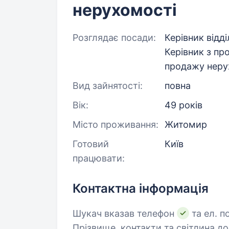
нерухомості
Розглядає посади:
Керівник відд
Керівник з пр
продажу неру
Вид зайнятості:
повна
Вік:
49 років
Місто проживання:
Житомир
Готовий
Київ
працювати:
Контактна інформація
Шукач вказав телефон
та ел. п
Прізвище, контакти та світлина д