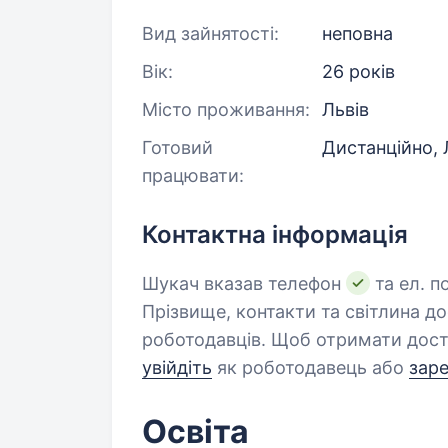
Вид зайнятості:
неповна
Вік:
26 років
Місто проживання:
Львів
Готовий
Дистанційно, 
працювати:
Контактна інформація
Шукач вказав телефон
та ел. п
Прізвище, контакти та світлина д
роботодавців. Щоб отримати дост
увійдіть
як роботодавець або
зар
Освіта