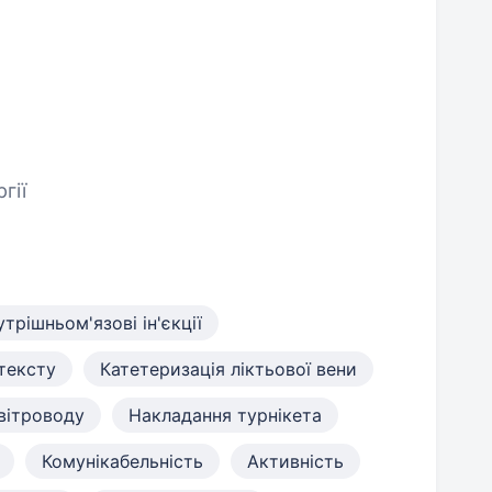
гії
утрішньом'язові ін'єкції
тексту
Катетеризація ліктьової вени
вітроводу
Накладання турнікета
Комунікабельність
Активність