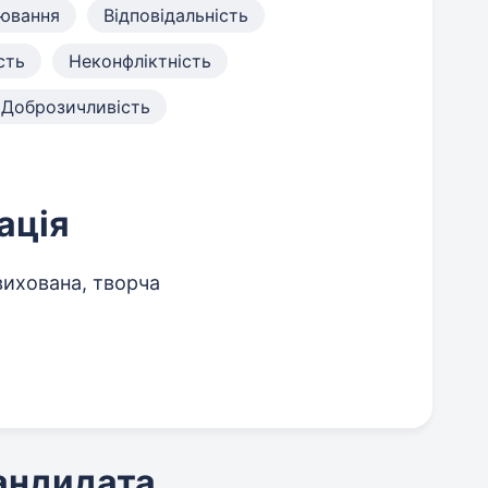
ювання
Відповідальність
сть
Неконфліктність
Доброзичливість
ація
вихована, творча
кандидата