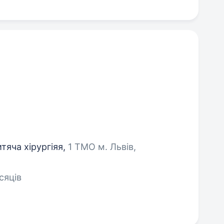
итяча хірургіяя,
1 ТМО м. Львів,
сяців