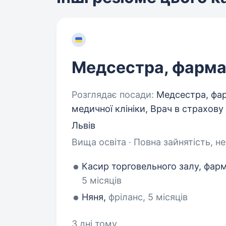
Медсестра, фарма
Розглядає посади:
Медсестра, фар
медичної клініки, Врач в страхов
Львів
Вища освіта · Повна зайнятість, н
Касир торговельного залу, фар
5 місяців
Няня,
фріланс, 5 місяців
3 дні тому