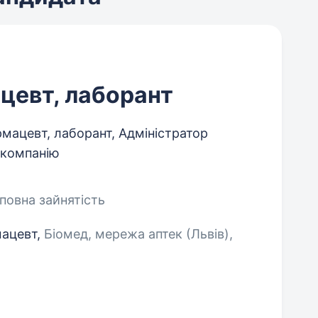
цевт, лаборант
мацевт, лаборант, Адміністратор
у компанію
еповна зайнятість
мацевт,
Біомед, мережа аптек (Львів),