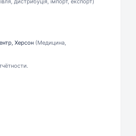
івля, дистрибуція, імпорт, експорт)
ентр, Херсон
(Медицина,
тчётности.