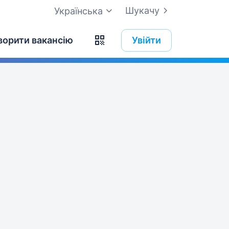
Шукачу
Українська
ворити вакансію
Увійти