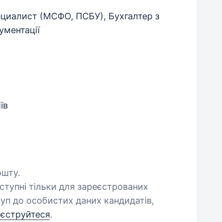
ециалист (МСФО, ПСБУ), Бухгалтер з
ументації
їв
ошту.
оступні тільки для зареєстрованих
уп до особистих даних кандидатів,
еєструйтеся
.