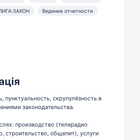
ЛИГА:ЗАКОН
Ведение отчетности
ація
, пунктуальность, скрупулёзность в
нениями законодательства.
слях: производство (телерадио
о, строительство, общепит), услуги