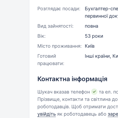
Розглядає посади:
Бухгалтер-сп
первинної док
Вид зайнятості:
повна
Вік:
53 роки
Місто проживання:
Київ
Готовий
Інші країни, Ки
працювати:
Контактна інформація
Шукач вказав телефон
та ел. п
Прізвище, контакти та світлина д
роботодавців. Щоб отримати дост
увійдіть
як роботодавець або
зар