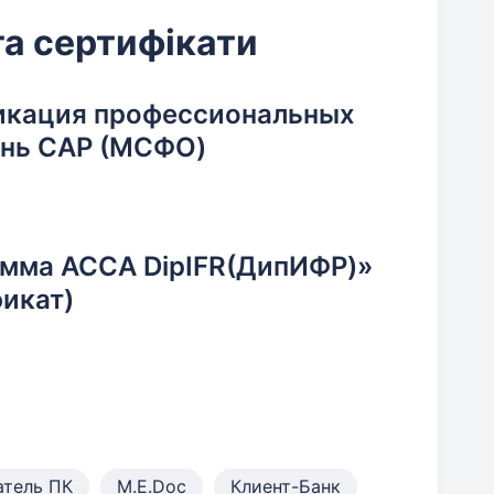
та сертифікати
икация профессиональных
вень CAP (МСФО)
мма АССА DipIFR(ДипИФР)»
фикат)
атель ПК
M.E.Doc
Клиент-Банк