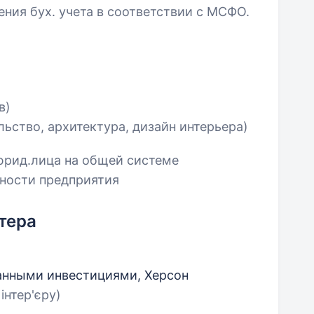
ения бух. учета в соответствии с МСФО.
в)
льство, архитектура, дизайн интерьера)
юрид.лица на общей системе
тности предприятия
тера
анными инвестициями, Херсон
інтер'єру)