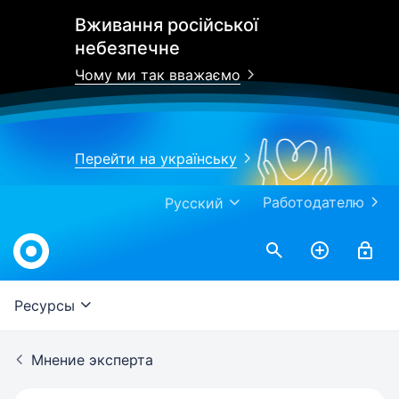
Вживання російської
небезпечне
Чому ми так вважаємо
Перейти на українську
Работодателю
Русский
Work.ua
Ресурсы
Мнение эксперта