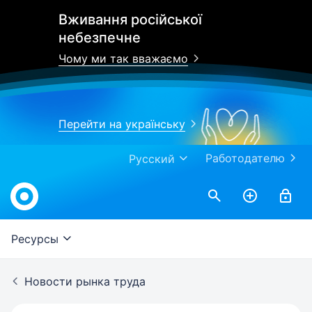
Вживання російської
небезпечне
Чому ми так вважаємо
Перейти на українську
Работодателю
Русский
Work.ua
Ресурсы
Новости рынка труда