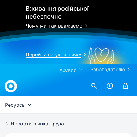
Вживання російської
небезпечне
Чому ми так вважаємо
Перейти на українську
Работодателю
Русский
Work.ua
Ресурсы
Новости рынка труда