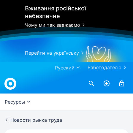
Вживання російської
небезпечне
Чому ми так вважаємо
Перейти на українську
Работодателю
Русский
Work.ua
Ресурсы
Новости рынка труда