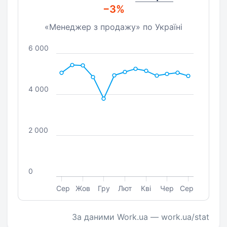
−3%
«Менеджер з продажу» по Україні
6 000
4 000
2 000
0
Сер
Жов
Гру
Лют
Кві
Чер
Сер
За даними Work.ua — work.ua/stat