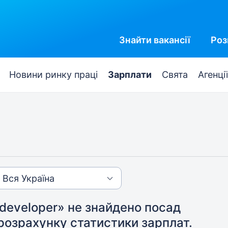
Знайти
вакансії
Роз
Новини ринку праці
Зарплати
Свята
Агенції
developer» не знайдено посад
розрахунку статистики зарплат.