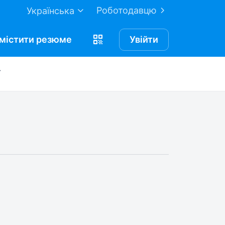
Роботодавцю
Українська
містити
резюме
Увійти