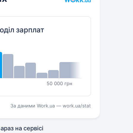
оділ зарплат
50 000 грн
За даними Work.ua — work.ua/stat
араз на сервісі