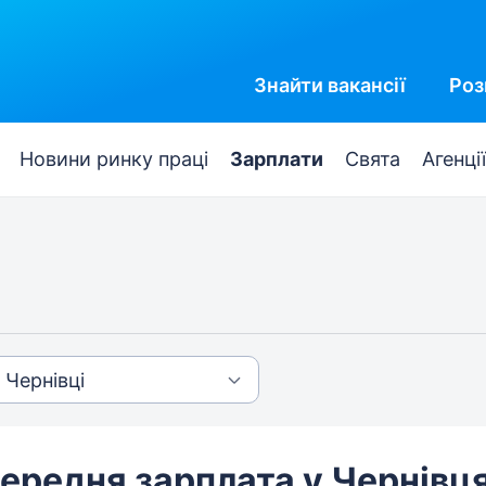
Знайти
вакансії
Роз
Новини ринку праці
Зарплати
Свята
Агенції
ередня зарплата у Чернівц