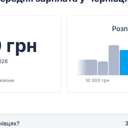
Розп
 грн
026
резюме
10 000 грн
нівцях?
З