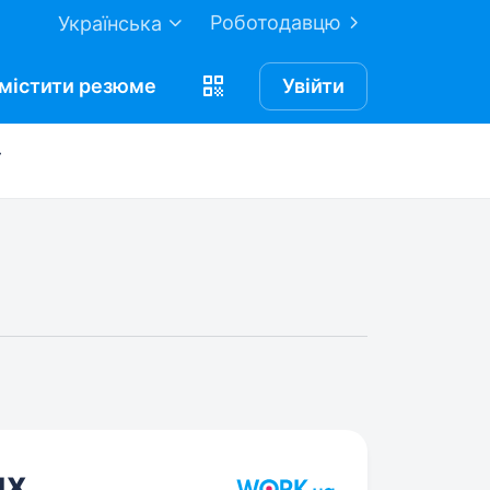
Роботодавцю
Українська
містити
резюме
Увійти
ях