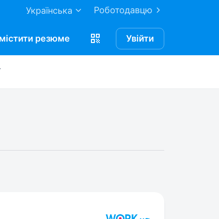
Роботодавцю
Українська
містити
резюме
Увійти