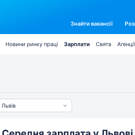
Знайти
вакансії
Роз
Новини ринку праці
Зарплати
Свята
Агенції
Середня зарплата у Львові