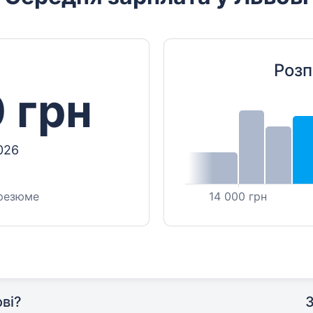
Розп
 грн
026
 резюме
14 000 грн
ві?
З