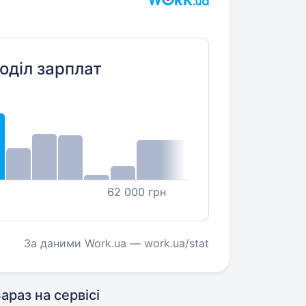
оділ зарплат
62 000 грн
За даними Work.ua — work.ua/stat
араз на сервісі