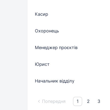
Касир
Охоронець
Менеджер проєктів
Юрист
Начальник відділу
Попередня
1
2
3