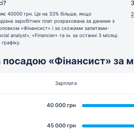
і?
З
яє 40000 грн. Це на 33% більше, якщо
2
діана заробітних плат розрахована за даними з
аголовком «Фінансист» і за схожими запитами-
l analyst», «Financier» та ін. за останні 3 місяці.
 графіку.
а посадою «Фінансист» за 
Зарплата
40 000 грн
45 000 грн