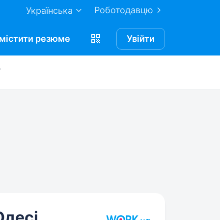
Роботодавцю
Українська
містити
резюме
Увійти
Одесі