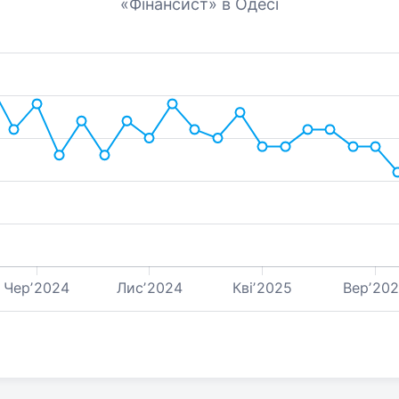
«Фінансист» в Одесі
Черʼ2024
Лисʼ2024
Квіʼ2025
Верʼ20