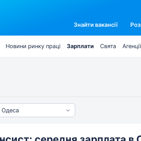
Знайти
вакансії
Роз
Новини ринку праці
Зарплати
Свята
Агенції
нсист: середня зарплата в 