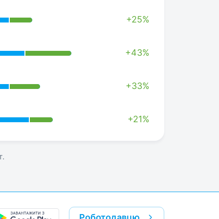
+25%
+43%
+33%
+21%
т.
Роботодавцю