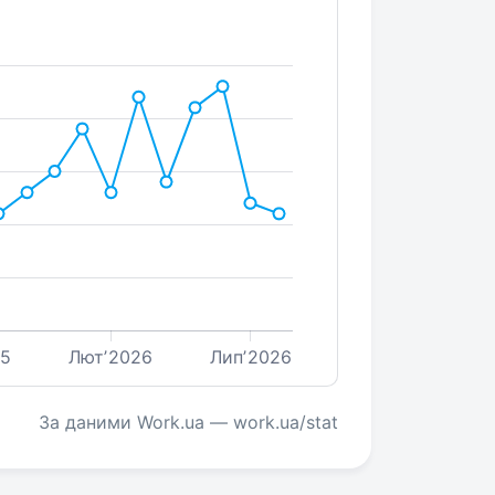
25
Лютʼ2026
Липʼ2026
За даними Work.ua — work.ua/stat