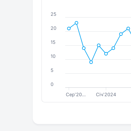
25
20
15
10
5
0
Серʼ20…
Січʼ2024