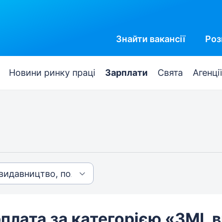
Знайти
вакансії
Роз
Новини ринку праці
Зарплати
Свята
Агенції
плата за категорією «ЗМІ, 