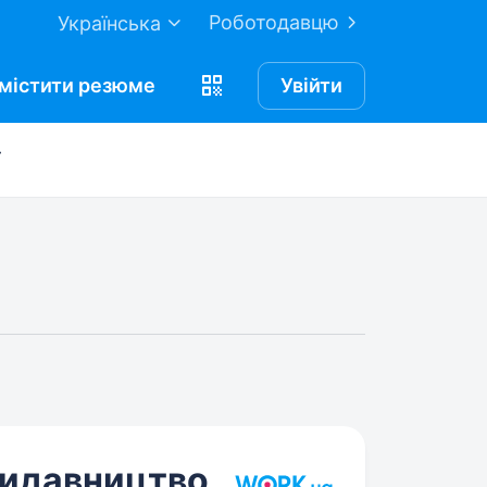
Роботодавцю
Українська
містити
резюме
Увійти
видавництво,