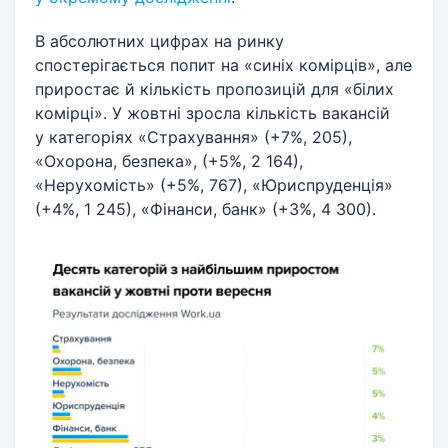
В абсолютних цифрах на ринку
спостерігається попит на «синіх комірців», але
приростає й кількість пропозицій для «білих
комірці». У жовтні зросла кількість вакансій
у категоріях «Страхування» (+7%, 205),
«Охорона, безпека», (+5%, 2 164),
«Нерухомість» (+5%, 767), «Юриспруденція»
(+4%, 1 245), «Фінанси, банк» (+3%, 4 300).