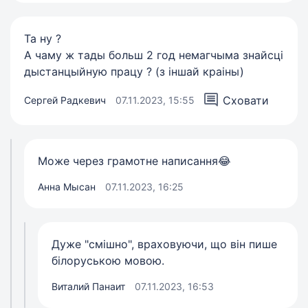
Та ну ?
А чаму ж тады больш 2 год немагчыма знайсцi
дыстанцыйную працу ? (з iншай краiны)
Сховати
Сергей Радкевич
07.11.2023, 15:55
Може через грамотне написання😂
Анна Мысан
07.11.2023, 16:25
Дуже "смішно", враховуючи, що він пише
білоруською мовою.
Виталий Панаит
07.11.2023, 16:53