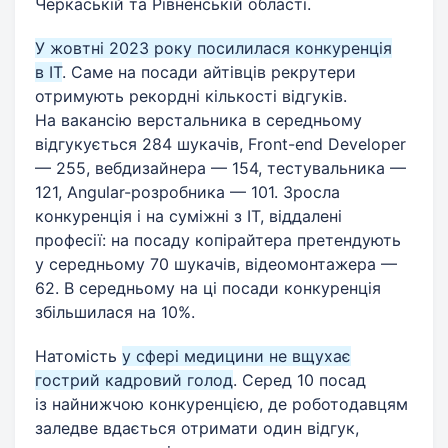
Черкаській та Рівненській області.
У жовтні 2023 року посилилася конкуренція
в IT
. Саме на посади айтівців рекрутери
отримують рекордні кількості відгуків.
На вакансію верстальника в середньому
відгукується 284 шукачів, Front-end Developer
— 255, вебдизайнера — 154, тестувальника —
121, Angular-розробника — 101. Зросла
конкуренція і на суміжні з IT, віддалені
професії: на посаду копірайтера претендують
у середньому 70 шукачів, відеомонтажера —
62. В середньому на ці посади конкуренція
збільшилася на 10%.
Натомість
у сфері медицини не вщухає
гострий кадровий голод
. Серед 10 посад
із найнижчою конкуренцією, де роботодавцям
заледве вдається отримати один відгук,