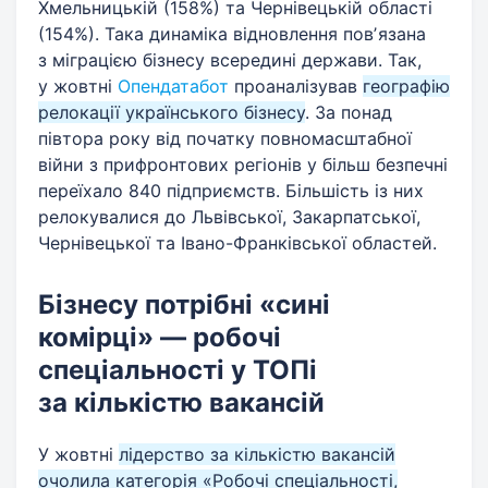
Хмельницькій (158%) та Чернівецькій області
(154%). Така динаміка відновлення повʼязана
з міграцією бізнесу всередині держави. Так,
у жовтні
Опендатабот
проаналізував
географію
релокації українського бізнесу
. За понад
півтора року від початку повномасштабної
війни з прифронтових регіонів у більш безпечні
переїхало 840 підприємств. Більшість із них
релокувалися до Львівської, Закарпатської,
Чернівецької та Івано-Франківської областей.
Бізнесу потрібні «сині
комірці» — робочі
спеціальності у ТОПі
за кількістю вакансій
У жовтні
лідерство за кількістю вакансій
очолила категорія «Робочі спеціальності,