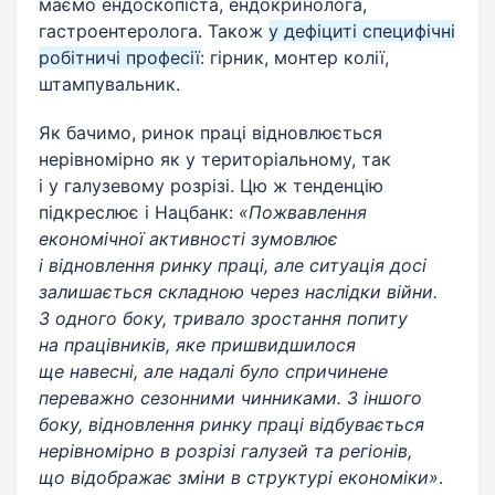
маємо ендоскопіста, ендокринолога,
гастроентеролога. Також
у дефіциті специфічні
робітничі професії
: гірник, монтер колії,
штампувальник.
Як бачимо, ринок праці відновлюється
нерівномірно як у територіальному, так
і у галузевому розрізі. Цю ж тенденцію
підкреслює і Нацбанк:
«Пожвавлення
економічної активності зумовлює
і відновлення ринку праці, але ситуація досі
залишається складною через наслідки війни.
З одного боку, тривало зростання попиту
на працівників, яке пришвидшилося
ще навесні, але надалі було спричинене
переважно сезонними чинниками. З іншого
боку, відновлення ринку праці відбувається
нерівномірно в розрізі галузей та регіонів,
що відображає зміни в структурі економіки»
.