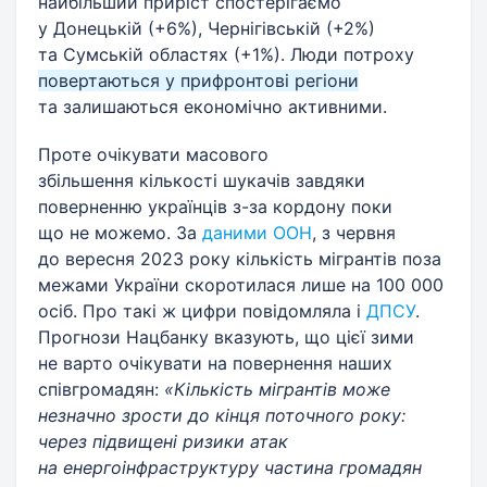
найбільший приріст спостерігаємо
у Донецькій (+6%), Чернігівській (+2%)
та Сумській областях (+1%). Люди потроху
повертаються у прифронтові регіони
та залишаються економічно активними.
Проте очікувати масового
збільшення кількості шукачів завдяки
поверненню українців з-за кордону поки
що не можемо. За
даними ООН
, з червня
до вересня 2023 року кількість мігрантів поза
межами України скоротилася лише на 100 000
осіб. Про такі ж цифри повідомляла і
ДПСУ
.
Прогнози Нацбанку вказують, що цієї зими
не варто очікувати на повернення наших
співгромадян:
«Кількість мігрантів може
незначно зрости до кінця поточного року:
через підвищені ризики атак
на енергоінфраструктуру частина громадян