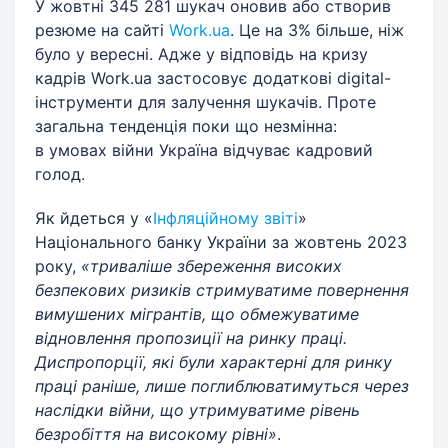
У жовтні 345 281 шукач оновив або створив
резюме на сайті
Work.ua
. Це на 3% більше, ніж
було у вересні. Адже у відповідь на кризу
кадрів Work.ua застосовує додаткові digital-
інструменти для залучення шукачів. Проте
загальна тенденція поки що незмінна:
в умовах війни Україна відчуває кадровий
голод.
Як йдеться у «
Інфляційному звіті
»
Національного банку України за жовтень 2023
року,
«триваліше збереження високих
безпекових ризиків стримуватиме повернення
вимушених мігрантів, що обмежуватиме
відновлення пропозиції на ринку праці.
Диспропорції, які були характерні для ринку
праці раніше, лише поглиблюватимуться через
наслідки війни, що утримуватиме рівень
безробіття на високому рівні»
.