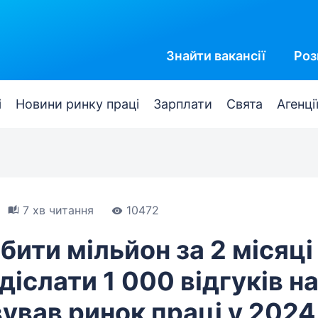
Знайти
вакансії
Роз
і
Новини ринку праці
Зарплати
Свята
Агенці
7 хв читання
10472
бити мільйон за 2 місяці
адіслати 1 000 відгуків н
ував ринок праці у 2024