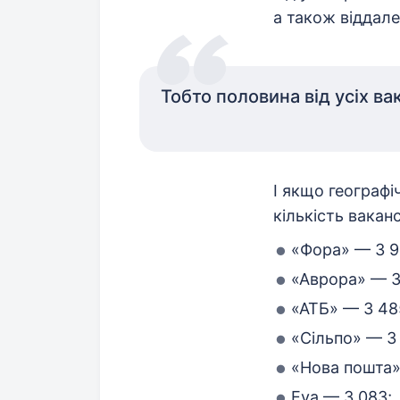
а також віддале
Тобто половина від усіх ва
І якщо географі
кількість ваканс
«Фора» — 3 96
«Аврора» — 3
«АТБ» — 3 48
«Сільпо» — 3
«Нова пошта»
Eva — 3 083;