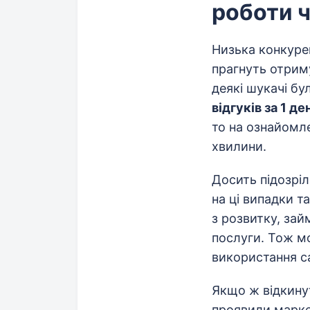
роботи 
Низька конкурен
прагнуть отриму
деякі шукачі б
відгуків за 1 де
то на ознайомле
хвилини.
Досить підозріл
на ці випадки т
з розвитку, зай
послуги. Тож мо
використання с
Якщо ж відкинут
проявили маркет