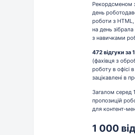
Рекордсменом за
день роботода
роботи з HTML, 
на день зібрала
з навичками роб
472 відгуки за 
(фахівця з обро
роботу в офісі 
зацікавлені в пр
Загалом серед 1
пропозицій робо
для контент-ме
1 000 ві