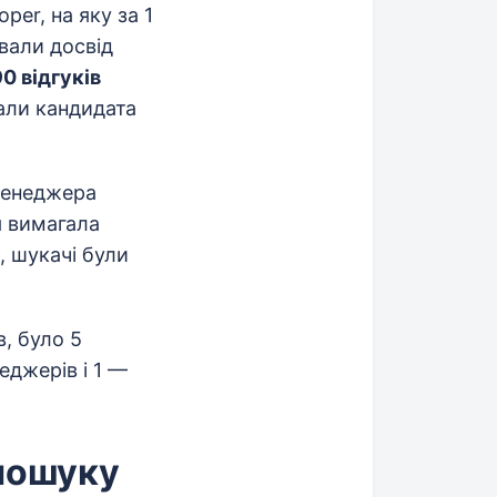
er, на яку за 1
ували досвід
0 відгуків
кали кандидата
менеджера
я вимагала
, шукачі були
в, було 5
еджерів і 1 —
 пошуку