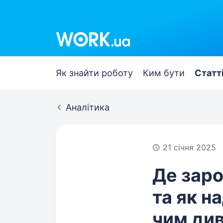
Work.ua
Як знайти роботу
Ким бути
Статт
Аналітика
21 січня 2025
Де заро
та як н
чим див