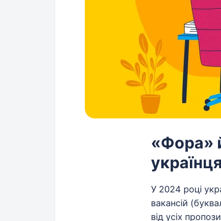
«Фора» 
українц
У 2024 році укр
вакансій (буква
від усіх пропоз