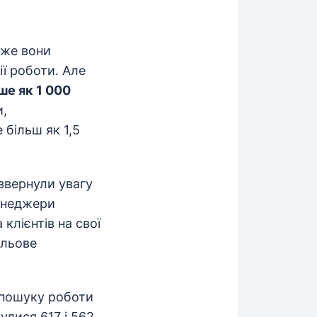
дже вони
ії роботи. Але
ше як 1 000
и,
більш як 1,5
звернули увагу
менеджери
клієнтів на свої
ільове
 пошуку роботи
улися 617 і 562