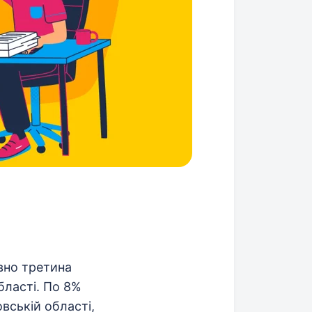
вно третина
бласті. По 8%
вській області,