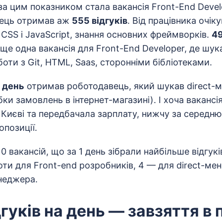
 цим показником стала вакансія Front-End Develop
вець отримав аж
555 відгуків
. Від працівника очік
CSS і JavaScript, знання основних фреймворків.
49
 ще одна вакансія для Front-End Developer, де шу
оти з Git, HTML, Saas, сторонніми бібліотеками.
1 день
отримав роботодавець, який шукав direct-
бки замовлень в інтернет-магазині). І хоча вакансі
в Києві та передбачала зарплату, нижчу за середню
опозиції.
0 вакансій, що за 1 день зібрали найбільше відгукі
ти для Front-end розробників, 4 — для direct-мен
неджера.
дгуків на день — завзяття в