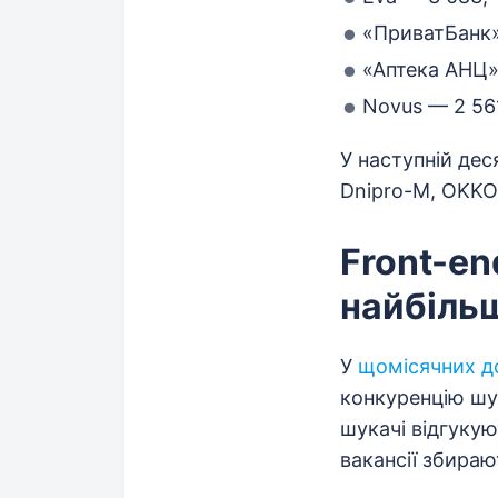
«ПриватБанк»
«Аптека АНЦ»
Novus — 2 56
У наступній деся
Dnipro-M, OKKO
Front-en
найбільш
У
щомісячних до
конкуренцію шук
шукачі відгукую
вакансії збира