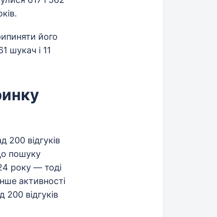
ків.
рипиняти його
1 шукач і 11
ринку
д 200 відгуків
 до пошуку
24 року — тоді
енше активності
 200 відгуків