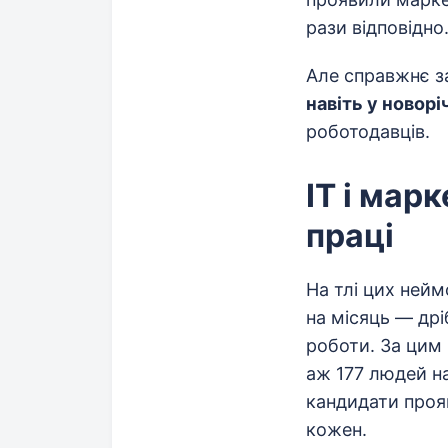
рази відповідно
Але справжнє за
навіть у новорі
роботодавців.
IT і мар
праці
На тлі цих нейм
на місяць — дрі
роботи. За цим
аж 177 людей на
кандидати прояв
кожен.