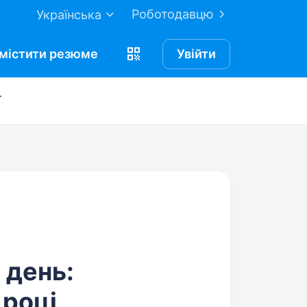
Роботодавцю
Українська
містити
резюме
Увійти
ї
а день:
 році