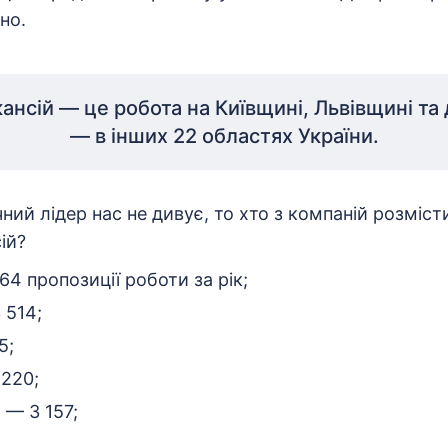
но.
кансій — це робота на Київщині, Львівщині та
— в інших 22 областях України.
чний лідер нас не дивує, то хто з компаній розміс
ій?
4 пропозиції роботи за рік;
 514;
5;
 220;
 — 3 157;