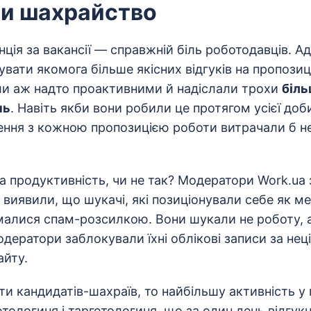
чи шахрайство
ція за вакансії — справжній біль роботодавців. А
вати якомога більше якісних відгуків на пропозиц
ули аж надто проактивними й надіслали трохи
біль
нь
. Навіть якби вони робили це протягом усієї доб
ння з кожною пропозицією роботи витрачали б не 
а продуктивність, чи не так? Модератори Work.ua 
а виявили, що шукачі, які позиціонували себе як 
малися спам-розсилкою. Вони шукали не роботу, а 
дератори заблокували їхні облікові записи за нец
айту.
и кандидатів-шахраїв, то найбільшу активність у
ологиня і таргетологиня, що за один день відгукн