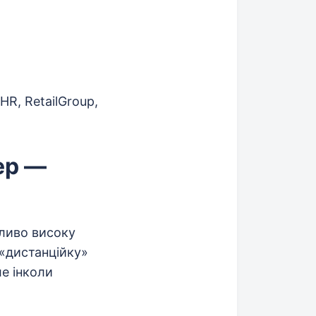
HR, RetailGroup,
ер —
ливо високу
 «дистанційку»
ле інколи