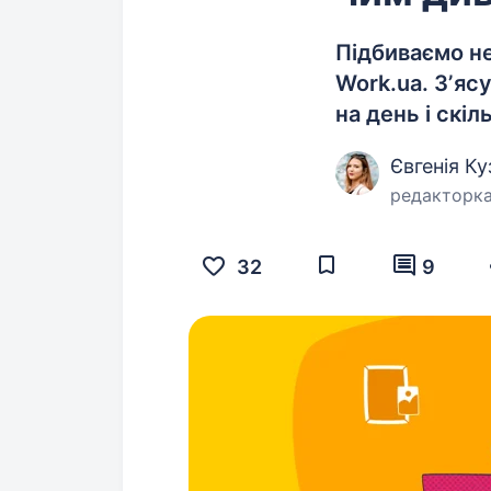
Підбиваємо н
Work.ua. Зʼясу
на день і скі
Євгенія К
редакторк
32
9