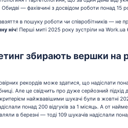
. Обидві — фахівчині з досвідом роботи понад 15 ро
взяття в пошуку роботи чи співробітників — не п
чну ніч
! Перші миті 2025 року зустріли на Work.ua 6
кетинг збирають вершки на 
овірних рекордів може здатися, що надіслати пона
бниці. Але це свідчить про дуже серйозний підхід
 критерієм найжвавішими шукачі були в жовтні 20
діслали понад 200 відгуків за 1 місяць. А от найм
ляли в березні — тоді 109 шукачів надіслали понад