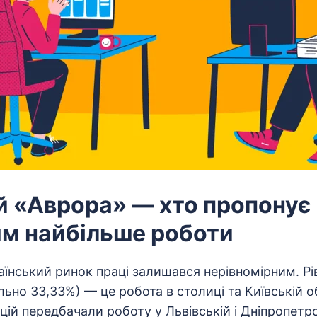
й «Аврора» — хто пропонує
ям найбільше роботи
аїнський ринок праці залишався нерівномірним. Рі
льно 33,33%) — це робота в столиці та Київській о
ицій передбачали роботу у Львівській і Дніпропетро