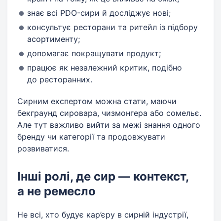
знає всі PDO-сири й досліджує нові;
консультує ресторани та ритейл із підбору
асортименту;
допомагає покращувати продукт;
працює як незалежний критик, подібно
до ресторанних.
Сирним експертом можна стати, маючи
бекграунд сировара, чизмонгера або сомельє.
Але тут важливо вийти за межі знання одного
бренду чи категорії та продовжувати
розвиватися.
Інші ролі, де сир — контекст,
а не ремесло
Не всі, хто будує кар’єру в сирній індустрії,