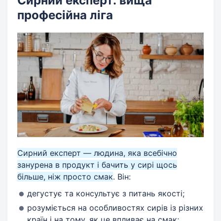
Сирний експерт: вища
професійна ліга
Сирний експерт — людина, яка всебічно
занурена в продукт і бачить у сирі щось
більше, ніж просто смак
. Він:
дегустує та консультує з питань якості;
розуміється на особливостях сирів із різних
країн і на тому, як це впливає на смак;