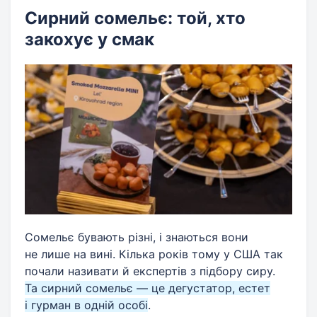
Сирний сомельє: той, хто
закохує у смак
Сомельє бувають різні, і знаються вони
не лише на вині. Кілька років тому у США так
почали називати й експертів з підбору сиру.
Та сирний сомельє — це дегустатор, естет
і гурман в одній особі
.