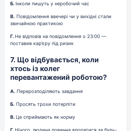
Б.
Інколи пишуть у неробочий час
В.
Повідомлення ввечері чи у вихідні стали
звичайною практикою
Г.
Не відповів на повідомлення о 23:00 —
поставив кар’єру під ризик
7. Що відбувається, коли
хтось із колег
перевантажений роботою?
А.
Перерозподіляють завдання
Б.
Просять трохи потерпіти
В.
Це сприймають як норму
Г.
Нічого, людина повинна впоратися за будь-