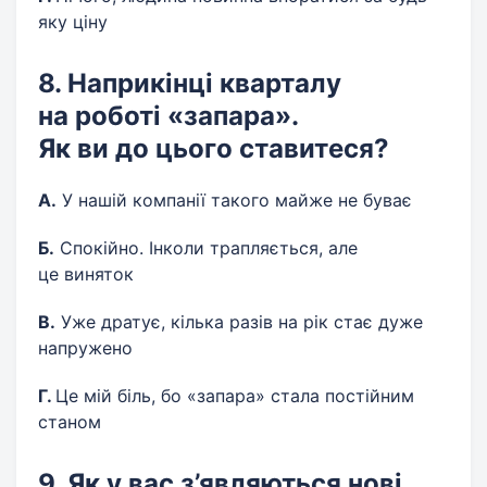
яку ціну
8. Наприкінці кварталу
на роботі «запара».
Як ви до цього ставитеся?
А.
У нашій компанії такого майже не буває
Б.
Спокійно. Інколи трапляється, але
це виняток
В.
Уже дратує, кілька разів на рік стає дуже
напружено
Г.
Це мій біль, бо «запара» стала постійним
станом
9. Як у вас з’являються нові