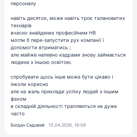
персоналу
навіть десяток, може навіть троє талановитих
технарів
вчасно знайдених професійним HR
могли б пере-запустити рух компанії і
допомогти втриматись ;
але майже напевно кадрами знову займається
людина з іншою освітою.
спробувати щось інше може бути цікаво і
інколи корисно
але на жаль приклади успіху людей з іншим
фахом
в складній діяльності трапляються не дуже
часто
Богдан Садовий
15.04.2026, 16:59