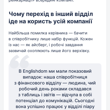
реінкарнації» всередині компанії.
Чому перехід в інший відділ
іде на користь усій компанії
Найбільша помилка керівника — бачити
в співробітнику лише набір функцій. Кожен
із нас — як айсберг, і робочі завдання
зазвичай охоплюють лише його верхівку.
В Englishdom ми мали показовий
випадок: наша співробітниця
з фінансового відділу — людина, чий
робочий день роками складався
з таблиць і звітів — відчула в собі
потенціал до комунікацій. Сьогодні
вона успішно працює у відділі піару