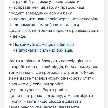
інструкції й дає змогу чесно сказати:
«Насправді мені цікаво, як працює наш
продукт зсередини» або «Я бачу,
як покращити наш сервіс через інфлюенсерів».
Це допомагає нам побачити таланти
ще до того, як людина вирішить реалізовувати
їх деінде.
Підтримуйте амбіції: не бійтеся
«відпускати» сильних фахівців.
Часто керівники блокують перехід цінного
співробітника в інший відділ, бо «на ньому все
тримається». Це програшна стратегія. Якщо
ви не дасте талановитому фінансисту стати
піарником у себе, він зробить
це в конкурентів. Варто радіти,
що ви не втрачаєте людину, а масштабуєте
її успіх. Навіть якщо шкода віддавати
перевіреного спеціаліста, пам’ятайте: