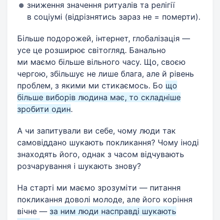
зниження значення ритуалів та релігії
в соціумі (відрізнятись зараз не = померти).
Більше подорожей, інтернет, глобалізація —
усе це розширює світогляд. Банально
ми маємо більше вільного часу. Що, своєю
чергою, збільшує не лише блага, але й рівень
проблем, з якими ми стикаємось. Бо
що
більше виборів людина має, то складніше
зробити один
.
А чи запитували ви себе, чому люди так
самовіддано шукають покликання? Чому іноді
знаходять його, однак з часом відчувають
розчарування і шукають знову?
На старті ми маємо зрозуміти — питання
покликання доволі молоде, але його коріння
вічне —
за ним люди насправді шукають