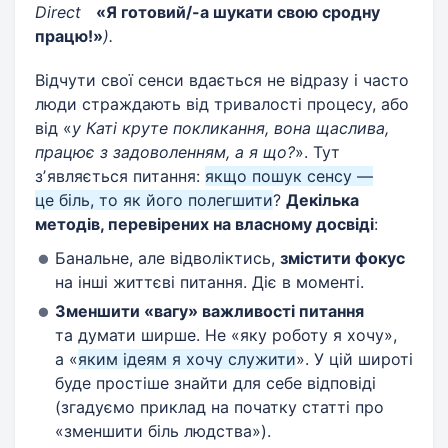
Direct
«Я готовий/-а шукати свою сродну
працю!»
).
Відчути свої сенси вдається не відразу і часто
люди страждають від тривалості процесу, або
від «
у Каті круте покликання, вона щаслива,
працює з задоволенням, а я що?
». Тут
зʼявляється питання:
якщо пошук сенсу —
це біль, то як його полегшити
?
Декілька
методів, перевірених на власному досвіді
:
Банальне, але відволіктись,
змістити фокус
на інші життєві питання. Діє в моменті.
Зменшити «вагу» важливості питання
та думати ширше. Не «яку роботу я хочу»,
а «
яким ідеям я хочу служити
». У цій широті
буде простіше знайти для себе відповіді
(згадуємо приклад на початку статті про
«зменшити біль людства»).