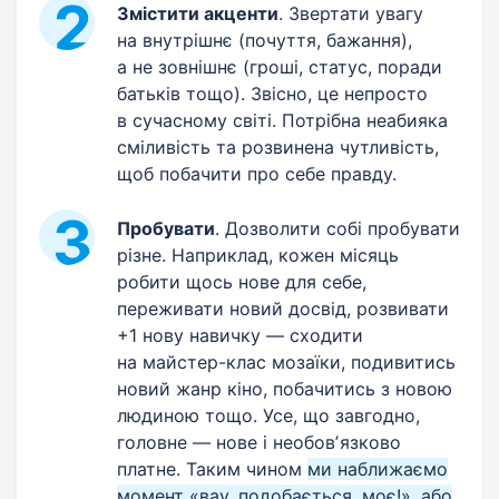
Змістити акценти
. Звертати увагу
на внутрішнє (почуття, бажання),
а не зовнішнє (гроші, статус, поради
батьків тощо). Звісно, це непросто
в сучасному світі. Потрібна неабияка
сміливість та розвинена чутливість,
щоб побачити про себе правду.
Пробувати
. Дозволити собі пробувати
різне. Наприклад, кожен місяць
робити щось нове для себе,
переживати новий досвід, розвивати
+1 нову навичку — сходити
на майстер-клас мозаїки, подивитись
новий жанр кіно, побачитись з новою
людиною тощо. Усе, що завгодно,
головне — нове і необовʼязково
платне. Таким чином
ми наближаємо
момент «вау, подобається, моє!», або