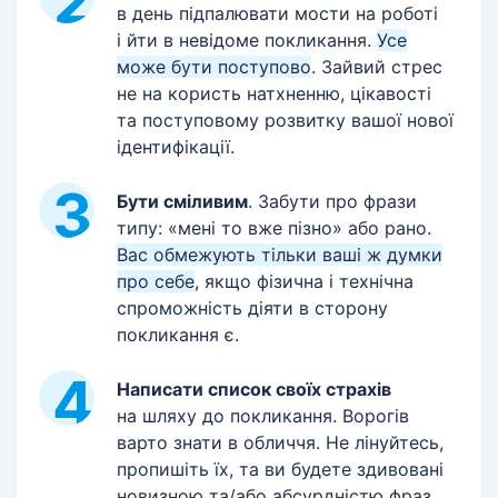
в день підпалювати мости на роботі
і йти в невідоме покликання.
Усе
може бути поступово
. Зайвий стрес
не на користь натхненню, цікавості
та поступовому розвитку вашої нової
ідентифікації.
Бути сміливим
. Забути про фрази
типу: «мені то вже пізно» або рано.
Вас обмежують тільки ваші ж думки
про себе
, якщо фізична і технічна
спроможність діяти в сторону
покликання є.
Написати список своїх страхів
на шляху до покликання. Ворогів
варто знати в обличчя. Не лінуйтесь,
пропишіть їх, та ви будете здивовані
новизною та/або абсурдністю фраз,