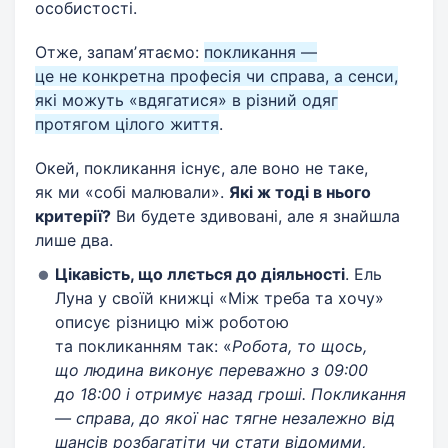
особистості.
Отже, запамʼятаємо:
покликання —
це не конкретна професія чи справа, а сенси,
які можуть «вдягатися» в різний одяг
протягом цілого життя
.
Окей, покликання існує, але воно не таке,
як ми «собі малювали».
Які ж тоді в нього
критерії
?
Ви будете здивовані, але я знайшла
лише два.
Цікавість, що ллється до діяльності
. Ель
Луна у своїй книжці «Між треба та хочу»
описує різницю між роботою
та покликанням так: «
Робота, то щось,
що людина виконує переважно з 09:00
до 18:00 і отримує назад гроші. Покликання
— справа, до якої нас тягне незалежно від
шансів розбагатіти чи стати відомими,