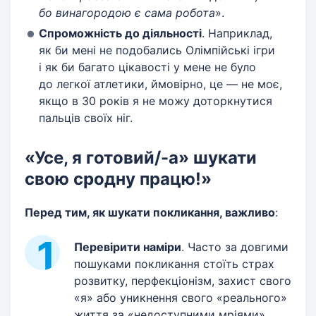
бо винагородою є сама робота
».
Спроможність до діяльності
. Наприклад,
як би мені не подобались Олімпійські ігри
і як би багато цікавості у мене не було
до легкої атлетики, ймовірно, це — не моє,
якщо в 30 років я не можу доторкнутися
пальців своїх ніг.
«Усе, я готовий/-а» шукати
свою сродну працю!»
Перед тим, як шукати покликання, важливо
:
Перевірити наміри
. Часто за довгими
пошуками покликання стоїть страх
розвитку, перфекціонізм, захист свого
«я» або уникнення свого «реального»
життя за «недоступними мріями».