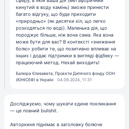
сферу, в якій ваша дія (метафоричний
кинутий в воду камінь) зможе принести
багато відгуку, що буде приходити
«природньо» (як десятки кіл, що легко
розходяться по воді). Маленька дія, що
породжує більше, ніж вона сама. Яка вона
може бути для вас? В контексті «зниження
болю» робити те, що позитивно впливає на
інших і додає підтримки в вигляді фідбеку —
працюючий метод. Нехай виходить!
Балюра Єлизавета, Проєкти Дитячого фонду ООН
(ЮНІСЕФ) в Україні
04.09.2024, 11:31
Досліджуємо, чому шукати єдине покликання
— це повний bullshit.
Авторкиня піднімає в заголовку болюче