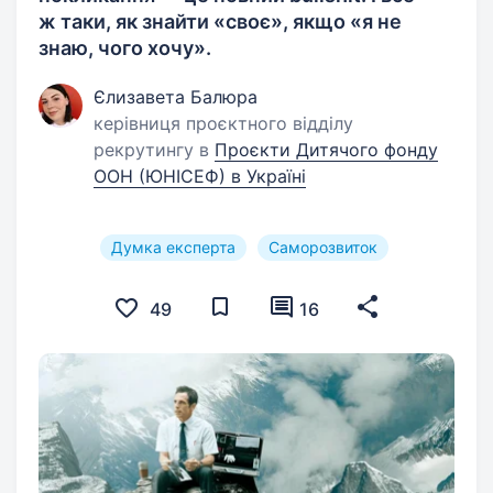
ж таки, як знайти «своє», якщо «я не
знаю, чого хочу».
Єлизавета Балюра
керівниця проєктного відділу
рекрутингу в
Проєкти Дитячого фонду
ООН (ЮНІСЕФ) в Україні
Думка експерта
Саморозвиток
49
16