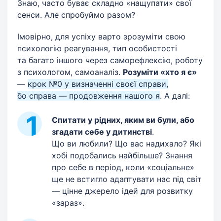
Знаю, часто буває складно «нащупати» свої
сенси. Але спробуймо разом?
Імовірно, для успіху варто зрозуміти свою
психологію реагування, тип особистості
та багато іншого через саморефлексію, роботу
з психологом, самоаналіз.
Розуміти «хто я є»
—
крок №0 у визначенні своєї справи,
бо справа — продовження нашого я
. А далі:
Спитати у рідних, яким ви були, або
згадати себе у дитинстві
.
Що ви любили? Що вас надихало? Які
хобі подобались найбільше? Знання
про себе в період, коли «соціальне»
ще не встигло адаптувати нас під світ
— цінне джерело ідей для розвитку
«зараз».