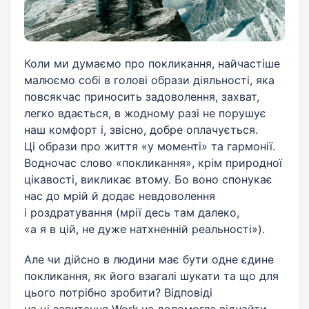
Коли ми думаємо про покликання, найчастіше
малюємо собі в голові образи діяльності, яка
повсякчас приносить задоволення, захват,
легко вдається, в жодному разі не порушує
наш комфорт і, звісно, добре оплачується.
Ці образи про життя «у моменті» та гармонії.
Водночас слово «покликання», крім природної
цікавості, викликає втому. Бо воно спонукає
нас до мрій й додає невдоволення
і роздратування (мрії десь там далеко,
«а я в цій, не дуже натхненній реальності»).
Але чи дійсно в людини має бути одне єдине
покликання, як його взагалі шукати та що для
цього потрібно зробити? Відповіді