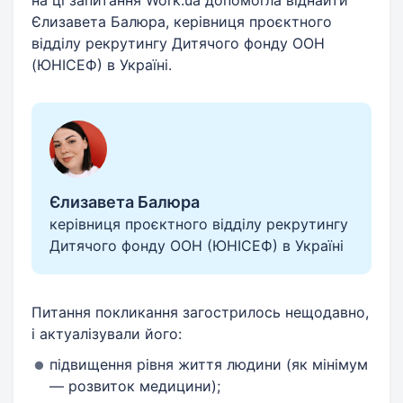
на ці запитання Work.ua допомогла віднайти
Єлизавета Балюра, керівниця проєктного
відділу рекрутингу Дитячого фонду ООН
(ЮНІСЕФ) в Україні.
Єлизавета Балюра
керівниця проєктного відділу рекрутингу
Дитячого фонду ООН (ЮНІСЕФ) в Україні
Питання покликання загострилось нещодавно,
і актуалізували його:
підвищення рівня життя людини (як мінімум
— розвиток медицини);