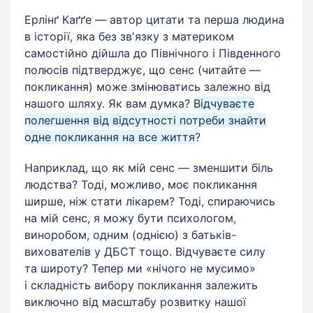
Ерлінґ Каґґе — автор цитати та перша людина
в історії, яка без звʼязку з материком
самостійно дійшла до Північного і Південного
полюсів підтверджує, що сенс (читайте —
покликання) може змінюватись залежно від
нашого шляху. Як вам думка?
Відчуваєте
полегшення від відсутності потреби знайти
одне покликання на все життя
?
Наприклад, що як мій сенс — зменшити біль
людства? Тоді, можливо, моє покликання
ширше, ніж стати лікарем? Тоді, спираючись
на мій сенс, я можу бути психологом,
виноробом, одним (однією) з батьків-
вихователів у ДБСТ тощо. Відчуваєте силу
та широту? Тепер ми «нічого не мусимо»
і складність вибору покликання залежить
виключно від масштабу розвитку нашої