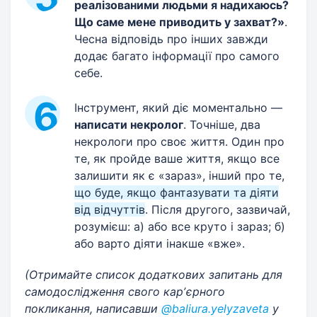
реалізованими людьми я надихаюсь?
Що саме мене приводить у захват?»
.
Чесна відповідь про інших завжди
додає багато інформації про самого
себе.
Інструмент, який діє моментально —
написати некролог
. Точніше, два
некрологи про своє життя. Один про
те, як пройде ваше життя, якщо все
залишити як є «зараз», інший про те,
що буде, якщо фантазувати та діяти
від відчуттів
. Після другого, зазвичай,
розумієш: а) або все круто і зараз; б)
або варто діяти інакше «вже».
(Отримайте список додаткових запитань для
самодослідження свого карʼєрного
покликання, написавши
@baliura.yelyzaveta
у