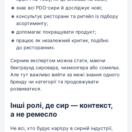
знає всі PDO-сири й досліджує нові;
консультує ресторани та ритейл із підбору
асортименту;
допомагає покращувати продукт;
працює як незалежний критик, подібно
до ресторанних.
Сирним експертом можна стати, маючи
бекграунд сировара, чизмонгера або сомельє.
Але тут важливо вийти за межі знання одного
бренду чи категорії та продовжувати
розвиватися.
Інші ролі, де сир — контекст,
а не ремесло
Не всі, хто будує кар’єру в сирній індустрії,