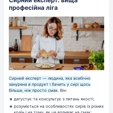
Сирний експерт: вища
професійна ліга
Сирний експерт — людина, яка всебічно
занурена в продукт і бачить у сирі щось
більше, ніж просто смак
. Він:
дегустує та консультує з питань якості;
розуміється на особливостях сирів із різних
країн і на тому, як це впливає на смак;