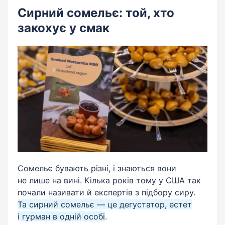
Сирний сомельє: той, хто
закохує у смак
Сомельє бувають різні, і знаються вони
не лише на вині. Кілька років тому у США так
почали називати й експертів з підбору сиру.
Та сирний сомельє — це дегустатор, естет
і гурман в одній особі
.